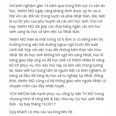
Với kinh nghiệm gần 14 năm qua trong lĩnh vực tư vấn du
học, Viettri MD ngày càng khẳng định được uy tín và vị
thế với các đối tác trong nước và phía Nhật Bản, đặc biệt
là sự tin yêu của phụ huynh và các em học sinh. Cho tới
nay, Viettri MD đã góp sức đưa hàng ngàn các em học
sinh sang du học và làm việc tại Nhật Bản.
Viettri MD hiện là một trong số ít đơn vị có tiếng trên thị
trường trong việc bồi dưỡng ngoại ngữ trước khi xuất
cảnh kết hợp với việc trau dồi những kiến thức văn hóa
Nhật để du học sinh không bỡ ngỡ khi sang Nhật, học kĩ
năng giao tiếp ứng xử để học sinh có thêm nhiều kĩ năng
bổ ích phục vụ cho việc học tập và làm việc trong tương
lai. Giáo viên tại trung tâm là người Việt có kinh nghiệm, kĩ
năng và đều đã từng du học và tu nghiệp tại Nhật. Đồng
thời, Viettri MD cũng có hệ thống giáo viên người Nhật có
chuyên môn cao đầy nhiệt huyết...
YCN MEDIA hân hạnh phục vụ công ty Việt Trí MD trong
chương trình lễ tổng kết & tiệc chia tay Du học sinh Nhật
Bản - kỳ bay tháng 10/2017
Quý khách có nhu cầu vui lòng liên hệ: