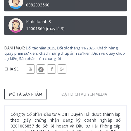
0982893560
Kinh doanh 3
19001860 (máy lẻ 3)
Đối tác năm 2025
,
Đối tác tháng 11/2025
,
Khách hàng
DANH MỤC:
quay phim sự kiện
,
Khách hàng chụp ảnh sự kiện
,
Dịch vụ quay chụp
sự kiện
,
Sản phẩm của chúng tôi
CHIA SẺ:
MÔ TẢ SẢN PHẨM
ĐẶT DỊCH VỤ YCN MEDIA
Công ty Cổ phần Đầu tư VIDIFI Duyên Hải được thành lập
theo giấy chứng nhận đăng ký doanh nghiệp số
0201086857 do Sở Kế hoạch và Đầu tư Hải Phòng cấp