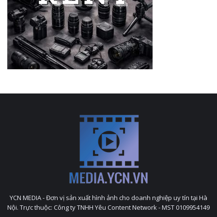
YCN MEDIA - Đơn vị sản xuất hình ảnh cho doanh nghiệp uy tín tại Hà
Nội. Trực thuộc: Công ty TNHH Yêu Content Network - MST 0109954149