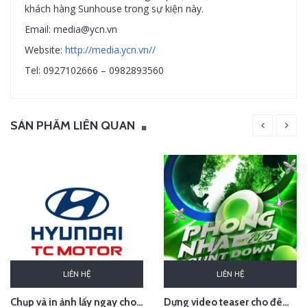
khách hàng Sunhouse trong sự kiện này.
Email: media@ycn.vn
Website:
http://media.ycn.vn//
Tel: 0927102666 – 0982893560
SẢN PHẨM LIÊN QUAN
LIÊN HỆ
LIÊN HỆ
Chụp và in ảnh lấy ngay cho Huyndai Lam Kinh
Dựng video teaser cho đêm countdown tại Phong Nha - Quảng Bình