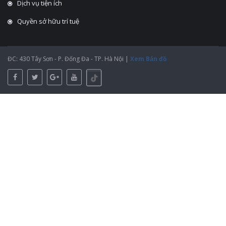
Dịch vụ tiện ích
Quyền sở hữu trí tuệ
ĐC: 430 Tây Sơn - P. Đống Đa - TP. Hà Nội |
Xem Bản đồ