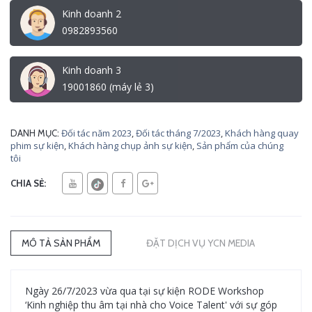
Kinh doanh 2
0982893560
Kinh doanh 3
19001860 (máy lẻ 3)
Đối tác năm 2023
,
Đối tác tháng 7/2023
,
Khách hàng quay
DANH MỤC:
phim sự kiện
,
Khách hàng chụp ảnh sự kiện
,
Sản phẩm của chúng
tôi
CHIA SẺ:
MÔ TẢ SẢN PHẨM
ĐẶT DỊCH VỤ YCN MEDIA
Ngày 26/7/2023 vừa qua tại sự kiện RODE Workshop
‘Kinh nghiệp thu âm tại nhà cho Voice Talent' với sự góp