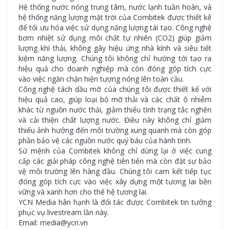
Hệ thống nước nóng trung tâm, nước lạnh tuần hoàn, và
hệ thống năng lượng mặt trời của Combitek được thiết kế
để tối ưu hóa việc sử dụng năng lượng tái tạo. Công nghệ
bơm nhiệt sử dụng môi chất tự nhiên (CO2) giúp giảm
lượng khí thải, không gây hiệu ứng nhà kính và siêu tiết
kiệm năng lượng. Chúng tôi không chỉ hướng tới tạo ra
hiệu quả cho doanh nghiệp mà còn đóng góp tích cực
vào việc ngăn chặn hiện tượng nóng lên toàn cầu.
Công nghệ tách dầu mỡ của chúng tôi được thiết kế với
hiệu quả cao, giúp loại bỏ mỡ thải và các chất ô nhiễm
khác từ nguồn nước thải, giảm thiểu tình trạng tắc nghẽn
và cải thiện chất lượng nước. Điều này không chỉ giảm
thiểu ảnh hưởng đến môi trường xung quanh mà còn góp
phần bảo vệ các nguồn nước quý báu của hành tinh.
Sứ mệnh của Combitek không chỉ dừng lại ở việc cung
cấp các giải pháp công nghệ tiên tiến mà còn đặt sự bảo
vệ môi trường lên hàng đầu. Chúng tôi cam kết tiếp tục
đóng góp tích cực vào việc xây dựng một tương lai bền
vững và xanh hơn cho thế hệ tương lai.
YCN Media hân hạnh là đối tác được Combitek tin tưởng
phục vụ livestream lần này.
Email: media@ycn.vn