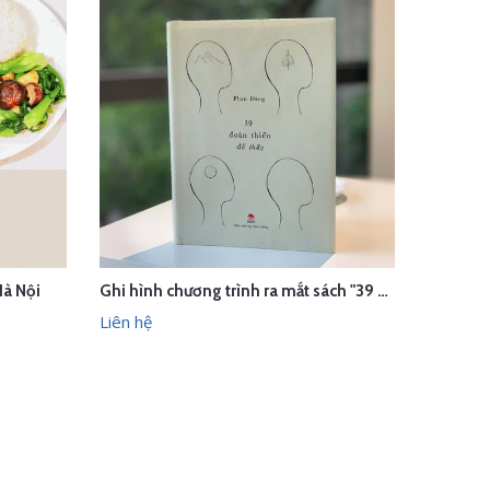
à Nội
Ghi hình chương trình ra mắt sách "39 Đoản Thiền Để Thấy" (tác giả Phan Đăng)
LIÊN HỆ
HANH
XEM NHANH
Liên hệ