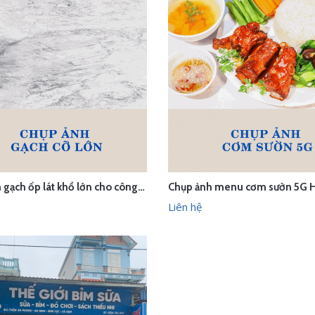
Chụp ảnh gạch ốp lát khổ lớn cho công ty 75
Chụp ảnh menu cơm sườn 5G H
ÊN HỆ
LIÊN HỆ
XEM NHANH
XEM N
Liên hệ