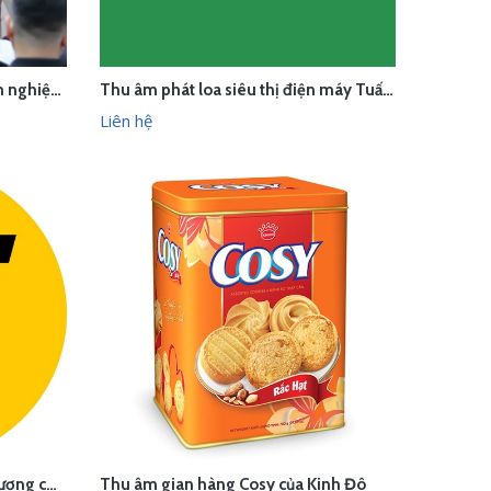
Quay, chụp cho workshop "Kinh nghiệp thu âm tại nhà cho Voice Talent"
Thu âm phát loa siêu thị điện máy Tuấn Thủy
LIÊN HỆ
HANH
XEM NHANH
Liên hệ
Thu âm thế giới di động khai trương cơ sở mới
Thu âm gian hàng Cosy của Kinh Đô