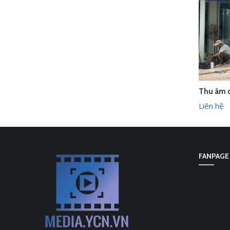
LI
Liên hệ
FANPAGE