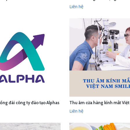
ÊN HỆ
LIÊN HỆ
XEM NHANH
XEM N
Liên hệ
ổng đài công ty đào tạo Alphas
ÊN HỆ
LIÊN HỆ
XEM NHANH
XEM N
Liên hệ