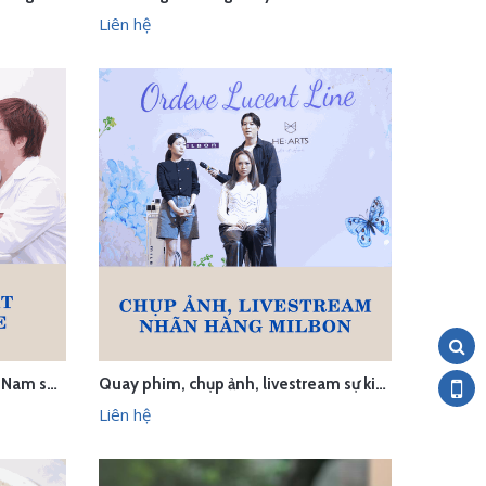
LIÊN HỆ
HANH
XEM NHANH
Liên hệ
Thu âm cửa hàng kính mắt Việt Nam smile
Quay phim, chụp ảnh, livestream sự kiện thương hiệu chăm sóc tóc Milbon
LIÊN HỆ
HANH
XEM NHANH
Liên hệ