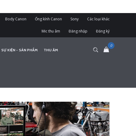
Body Canon
Ống kính Canon
Sony
Các loại khác
Mic thu âm
Đăng nhập
Đăng ký
 SỰ KIỆN - SẢN PHẨM
THU ÂM