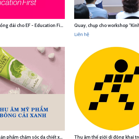
Thu âm tổng đài cho EF - Education First Việt Nam
ÊN HỆ
LIÊN HỆ
XEM NHANH
XEM N
Liên hệ
Thu âm sản phẩm chăm sóc da chiết xuất từ bông cải xanh