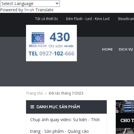
Powered by
Translate
Tất cả thiết bị
Đèn Flash - Led - Kino Led
Steadicam
HOME
DỊCH VỤ
Trang chủ
Đối tác tháng 7/2023
DANH MỤC SẢN PHẨM
Chụp ảnh quay video: Sự kiện - Thời
trang - Sản phẩm - Quảng cáo