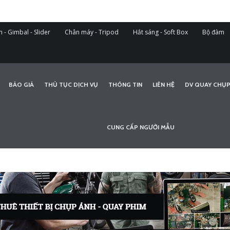
 - Gimbal - Slider
Chân máy - Tripod
Hắt sáng - Soft Box
Bộ đàm
BÁO GIÁ
THỦ TỤC DỊCH VỤ
THÔNG TIN
LIÊN HỆ
DV QUAY CHỤP
CUNG CẤP NGƯỜI MẪU