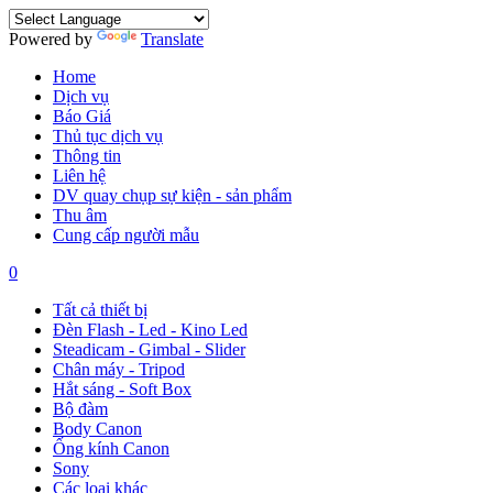
Powered by
Translate
Home
Dịch vụ
Báo Giá
Thủ tục dịch vụ
Thông tin
Liên hệ
DV quay chụp sự kiện - sản phẩm
Thu âm
Cung cấp người mẫu
0
Tất cả thiết bị
Đèn Flash - Led - Kino Led
Steadicam - Gimbal - Slider
Chân máy - Tripod
Hắt sáng - Soft Box
Bộ đàm
Body Canon
Ống kính Canon
Sony
Các loại khác