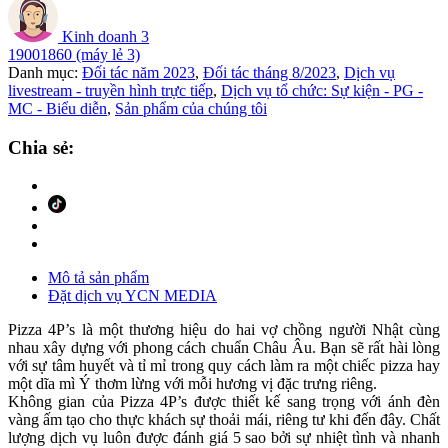
Kinh doanh 3
19001860 (máy lẻ 3)
Danh mục:
Đối tác năm 2023
,
Đối tác tháng 8/2023
,
Dịch vụ
livestream - truyền hình trực tiếp
,
Dịch vụ tổ chức: Sự kiện - PG -
MC - Biểu diễn
,
Sản phẩm của chúng tôi
Chia sẻ:
Mô tả sản phẩm
Đặt dịch vụ YCN MEDIA
Pizza 4P’s là một thương hiệu do hai vợ chồng người Nhật cùng
nhau xây dựng với phong cách chuẩn Châu Âu. Bạn sẽ rất hài lòng
với sự tâm huyết và tỉ mỉ trong quy cách làm ra một chiếc pizza hay
một dĩa mì Ý thơm lừng với mỗi hương vị đặc trưng riêng.
Không gian của Pizza 4P’s được thiết kế sang trọng với ánh đèn
vàng ấm tạo cho thực khách sự thoải mái, riêng tư khi đến đây. Chất
lượng dịch vụ luôn được đánh giá 5 sao bởi sự nhiệt tình và nhanh