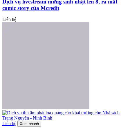
Dịch vụ livestream mừng sinh nhật lên 8, ra mắt
comic story của Mcredit
Liên hệ
Liên hệ
Xem nhanh