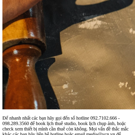
Để nhanh nhất các bạn hãy gọi đến số hotline 092.7102.666 -
098.289.3560 để book lịch thuê studio, book lịch chụp ảnh, hoặc
check xem thiết bị mình cần thuê còn không. Mọi vấn đề thắc mắc
khác các bạn hãy liên hệ hotline hoặc email media@ycn.vn để