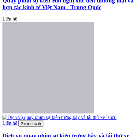
Quay phim sự kiện Hội nghị xúc tiến thương mại và
hợp tác kinh tế Việt Nam - Trung Quốc
Liên hệ
Liên hệ
Xem nhanh
Dịch vụ quay phim sự kiện trưng bày và lái thử xe