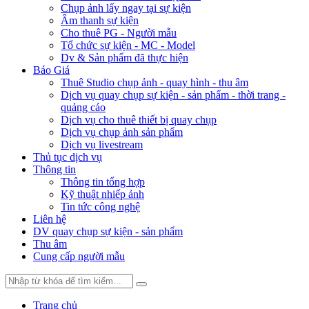
Chụp ảnh lấy ngay tại sự kiện
Âm thanh sự kiện
Cho thuê PG - Người mẫu
Tổ chức sự kiện - MC - Model
Dv & Sản phẩm đã thực hiện
Báo Giá
Thuê Studio chụp ảnh - quay hình - thu âm
Dịch vụ quay chụp sự kiện - sản phẩm - thời trang -
quảng cáo
Dịch vụ cho thuê thiết bị quay chụp
Dịch vụ chụp ảnh sản phẩm
Dịch vụ livestream
Thủ tục dịch vụ
Thông tin
Thông tin tổng hợp
Kỹ thuật nhiếp ảnh
Tin tức công nghệ
Liên hệ
DV quay chụp sự kiện - sản phẩm
Thu âm
Cung cấp người mẫu
Trang chủ