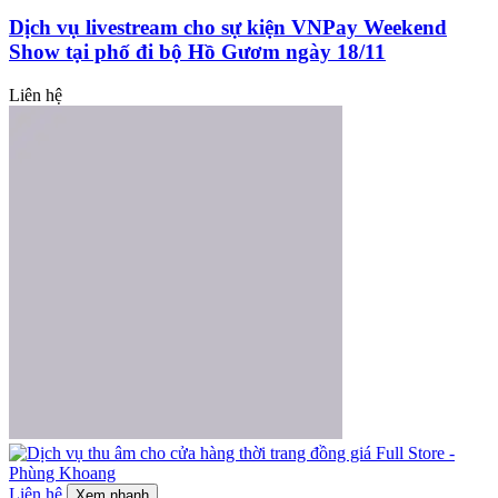
Dịch vụ livestream cho sự kiện VNPay Weekend
Show tại phố đi bộ Hồ Gươm ngày 18/11
Liên hệ
Liên hệ
Xem nhanh