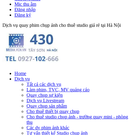
Mic thu âm
Đăng nhập
Đăng ký
Dịch vụ quay phim chụp ảnh cho thuê studio giá rẻ tại Hà Nội
Home
Dịch vụ
Tất cả các dịch vụ
Làm phim, TVC, MV quảng cáo
Quay chụp sự kiện
Dịch vụ Livestream
Quay chụp sản phẩm
Cho thuê thiết bị quay chụp
Cho thuê studio chụp ảnh - trường quay mini - phòng
thu
Các dv phim ảnh khác
Tư vấn thiết kế Studio chụp ảnh