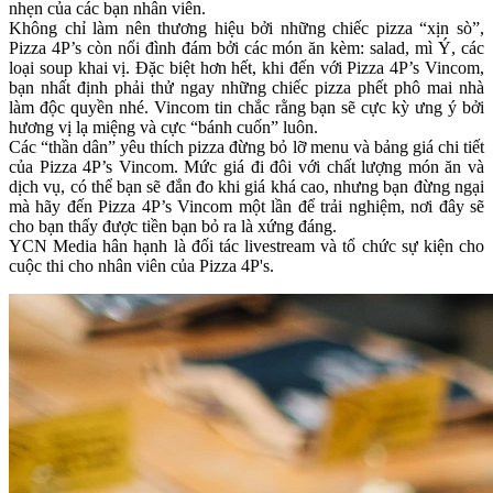
nhẹn của các bạn nhân viên.
Không chỉ làm nên thương hiệu bởi những chiếc pizza “xịn sò”,
Pizza 4P’s còn nổi đình đám bởi các món ăn kèm: salad, mì Ý, các
loại soup khai vị. Đặc biệt hơn hết, khi đến với Pizza 4P’s Vincom,
bạn nhất định phải thử ngay những chiếc pizza phết phô mai nhà
làm độc quyền nhé. Vincom tin chắc rằng bạn sẽ cực kỳ ưng ý bởi
hương vị lạ miệng và cực “bánh cuốn” luôn.
Các “thần dân” yêu thích pizza đừng bỏ lỡ menu và bảng giá chi tiết
của Pizza 4P’s Vincom. Mức giá đi đôi với chất lượng món ăn và
dịch vụ, có thể bạn sẽ đắn đo khi giá khá cao, nhưng bạn đừng ngại
mà hãy đến Pizza 4P’s Vincom một lần để trải nghiệm, nơi đây sẽ
cho bạn thấy được tiền bạn bỏ ra là xứng đáng.
YCN Media hân hạnh là đối tác livestream và tổ chức sự kiện cho
cuộc thi cho nhân viên của Pizza 4P's.