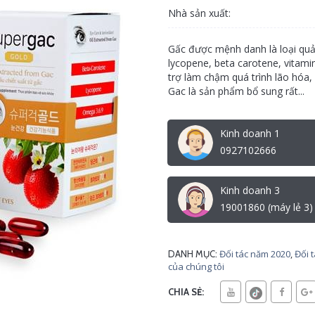
Nhà sản xuất:
Gấc được mệnh danh là loại quả 
lycopene, beta carotene, vitami
trợ làm chậm quá trình lão hóa,
Gac là sản phẩm bổ sung rất...
Kinh doanh 1
0927102666
Kinh doanh 3
19001860 (máy lẻ 3)
Đối tác năm 2020
,
Đối 
DANH MỤC:
của chúng tôi
CHIA SẺ: