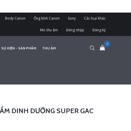
Body Canon
Ống kính Canon
Sony
Các loại khác
Mic thu âm
Đăng nhập
Đăng ký
 SỰ KIỆN - SẢN PHẨM
THU ÂM
ẨM DINH DƯỠNG SUPER GAC