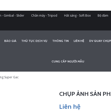
 - Gimbal - Slider
Chân máy - Tripod
Hắt sáng - Soft Box
Bộ đàm
BÁO GIÁ
THỦ TỤC DỊCH VỤ
THÔNG TIN
LIÊN HỆ
DV QUAY CHỤP
CUNG CẤP NGƯỜI MẪU
ng Super Gac
CHỤP ẢNH SẢN PH
Liên hệ