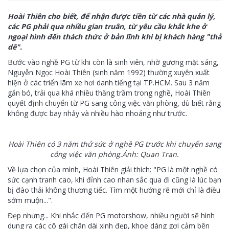
Hoài Thiên cho biết, để nhận được tiền từ các nhà quản lý,
các PG phải qua nhiều gian truân, từ yêu cầu khắt khe ở
ngoại hình đến thách thức ở bản lĩnh khi bị khách hàng "thả
dê".
Bước vào nghề PG từ khi còn là sinh viên, nhờ gương mặt sáng,
Nguyễn Ngọc Hoài Thiên (sinh năm 1992) thường xuyên xuất
hiện ở các triển lãm xe hơi danh tiếng tại TP.HCM. Sau 3 năm
gắn bó, trải qua khá nhiều thăng trầm trong nghề, Hoài Thiên
quyết định chuyển từ PG sang công việc văn phòng, dù biết rằng
không được bay nhảy và nhiều hào nhoáng như trước.
Hoài Thiên có 3 năm thử sức ở nghề PG trước khi chuyển sang
công việc văn phòng.
Ảnh: Quan Tran.
Về lựa chọn của mình, Hoài Thiên giải thích: "PG là một nghề có
sức cạnh tranh cao, khi đỉnh cao nhan sắc qua đi cũng là lúc bạn
bị đào thải không thương tiếc. Tìm một hướng rẽ mới chỉ là điều
sớm muộn...".
Đẹp nhưng... Khi nhắc đến PG motorshow, nhiều người sẽ hình
dung ra các cô gái chân dài xinh đẹp, khoe dáng gợi cảm bên