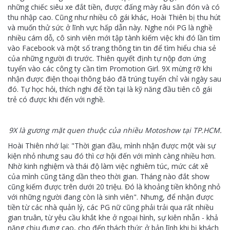
những chiếc siêu xe đắt tiền, được đấng mày râu săn đón và có
thu nhập cao. Cũng như nhiều cô gái khác, Hoài Thiên bị thu hút
và muốn thử sức ở lĩnh vực hấp dẫn này. Nghe nói PG là nghề
nhiều cám dỗ, cô sinh viên mới tập tành kiếm việc khi đó lần tìm
vào Facebook và một số trang thông tin tin để tìm hiểu chia sẻ
của những người đi trước. Thiên quyết định tự nộp đơn ứng
tuyển vào các công ty cần tìm Promotion Girl. 9X mừng rỡ khi
nhận được điện thoại thông báo đã trúng tuyển chỉ vài ngày sau
đó. Tự học hỏi, thích nghi để tồn tại là kỹ năng đầu tiên cô gái
trẻ có được khi đến với nghề.
9X là gương mặt quen thuộc của nhiều Motoshow tại TP.HCM.
Hoài Thiên nhớ lại: "Thời gian đầu, mình nhận được một vài sự
kiện nhỏ nhưng sau đó thì cơ hội đến với mình càng nhiều hơn.
Nhờ kinh nghiệm và thái độ làm việc nghiêm túc, mức cát xê
của mình cũng tăng dần theo thời gian. Tháng nào đắt show
cũng kiếm được trên dưới 20 triệu. Đó là khoảng tiền không nhỏ
với những người đang còn là sinh viên". Nhưng, để nhận được
tiền từ các nhà quản lý, các PG nữ cũng phải trải qua rất nhiều
gian truân, từ yêu cầu khắt khe ở ngoại hình, sự kiên nhẫn - khả
năng chịu đựng cao, cho đến thách thức ở bản lĩnh khi bị khách