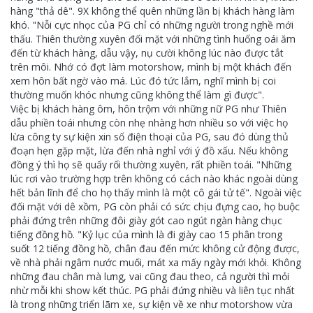
hàng "thả dê". 9X không thể quên những lần bị khách hàng làm
khó. "Nỗi cực nhọc của PG chỉ có những người trong nghề mới
thấu. Thiên thường xuyên đối mặt với những tình huống oái ăm
đến từ khách hàng, dẫu vậy, nụ cười không lúc nào được tắt
trên môi. Nhớ có đợt làm motorshow, mình bị một khách đến
xem hôn bất ngờ vào má. Lúc đó tức lắm, nghĩ mình bị coi
thường muốn khóc nhưng cũng không thể làm gì được".
Việc bị khách hàng ôm, hôn trộm với những nữ PG như Thiên
dẫu phiền toái nhưng còn nhẹ nhàng hơn nhiều so với việc họ
lừa công ty sự kiện xin số điện thoại của PG, sau đó dùng thủ
đoạn hẹn gặp mặt, lừa đến nhà nghỉ với ý đồ xấu. Nếu không
đồng ý thì họ sẽ quấy rối thường xuyên, rất phiền toái. "Những
lúc rơi vào trường hợp trên không có cách nào khác ngoài dùng
hết bản lĩnh để cho họ thấy mình là một cô gái tử tế". Ngoài việc
đối mặt với dê xồm, PG còn phải có sức chịu đựng cao, họ buộc
phải đứng trên những đôi giày gót cao ngút ngàn hàng chục
tiếng đồng hồ. "Kỷ lục của mình là đi giày cao 15 phân trong
suốt 12 tiếng đồng hồ, chân đau đến mức không cử động được,
về nhà phải ngâm nước muối, mát xa mấy ngày mới khỏi. Không
những đau chân mà lưng, vai cũng đau theo, cả người thì mỏi
nhừ mỗi khi show kết thúc. PG phải đứng nhiều và liên tục nhất
là trong những triển lãm xe, sự kiện về xe như motorshow vừa