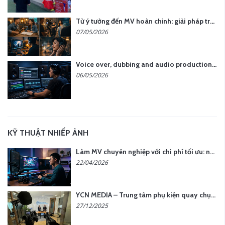
Từ ý tưởng đến MV hoàn chỉnh: giải pháp trọn gói tại YCN Media
07/05/2026
Voice over, dubbing and audio production services in Vietnam for global content
06/05/2026
KỸ THUẬT NHIẾP ẢNH
Làm MV chuyên nghiệp với chi phí tối ưu: nên chọn quay thực tế hay video AI?
22/04/2026
YCN MEDIA – Trung tâm phụ kiện quay chụp tại Hà Nội
27/12/2025