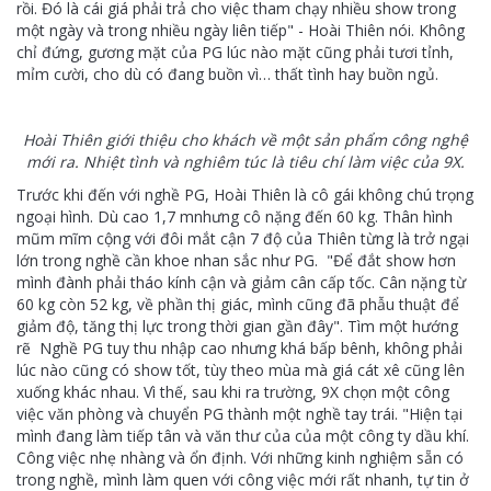
rồi. Đó là cái giá phải trả cho việc tham chạy nhiều show trong
một ngày và trong nhiều ngày liên tiếp" - Hoài Thiên nói. Không
chỉ đứng, gương mặt của PG lúc nào mặt cũng phải tươi tỉnh,
mỉm cười, cho dù có đang buồn vì… thất tình hay buồn ngủ.
Hoài Thiên giới thiệu cho khách về một sản phẩm công nghệ
mới ra. Nhiệt tình và nghiêm túc là tiêu chí làm việc của 9X.
Trước khi đến với nghề PG, Hoài Thiên là cô gái không chú trọng
ngoại hình. Dù cao 1,7 mnhưng cô nặng đến 60 kg. Thân hình
mũm mĩm cộng với đôi mắt cận 7 độ của Thiên từng là trở ngại
lớn trong nghề cần khoe nhan sắc như PG. "Để đắt show hơn
mình đành phải tháo kính cận và giảm cân cấp tốc. Cân nặng từ
60 kg còn 52 kg, về phần thị giác, mình cũng đã phẫu thuật để
giảm độ, tăng thị lực trong thời gian gần đây". Tìm một hướng
rẽ Nghề PG tuy thu nhập cao nhưng khá bấp bênh, không phải
lúc nào cũng có show tốt, tùy theo mùa mà giá cát xê cũng lên
xuống khác nhau. Vì thế, sau khi ra trường, 9X chọn một công
việc văn phòng và chuyển PG thành một nghề tay trái. "Hiện tại
mình đang làm tiếp tân và văn thư của của một công ty dầu khí.
Công việc nhẹ nhàng và ổn định. Với những kinh nghiệm sẵn có
trong nghề, mình làm quen với công việc mới rất nhanh, tự tin ở