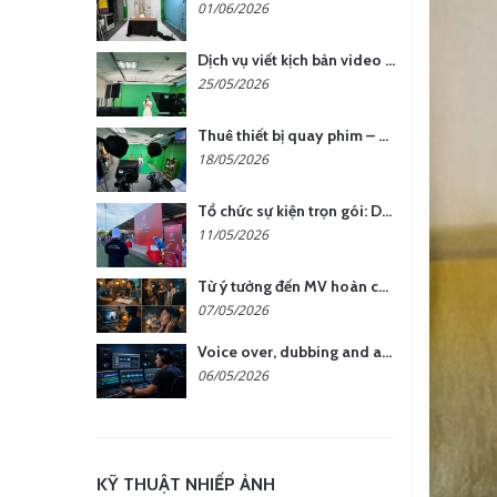
01/06/2026
Dịch vụ viết kịch bản video – Bước quan trọng quyết định thành công nội dung
25/05/2026
Thuê thiết bị quay phim – chụp ảnh: Giải pháp tối ưu chi phí cho doanh nghiệp
18/05/2026
Tổ chức sự kiện trọn gói: Doanh nghiệp được gì khi chọn đơn vị chuyên nghiệp?
11/05/2026
Từ ý tưởng đến MV hoàn chỉnh: giải pháp trọn gói tại YCN Media
07/05/2026
Voice over, dubbing and audio production services in Vietnam for global content
06/05/2026
KỸ THUẬT NHIẾP ẢNH