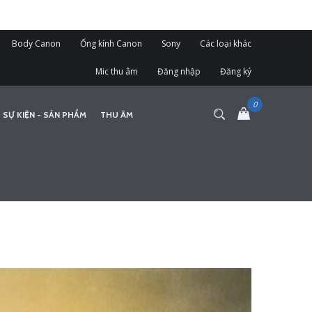
Body Canon
Ống kính Canon
Sony
Các loại khác
Mic thu âm
Đăng nhập
Đăng ký
 SỰ KIỆN - SẢN PHẨM
THU ÂM