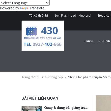
Powered by
Translate
Tất cả thiết bị
Đèn Flash - Led - Kino Led
Steadicam
HOME
DỊCH VỤ
Trang chủ
Tin tức tổng hợp
Những tác phẩm chuyển đổi màu
BÀI VIẾT LIÊN QUAN
Quay & dựng bài giảng trực tuyến – Xu hướng đào tạo thời đại số