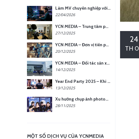
Làm MV chuyên nghiệp với chi phí tối ưu: nên chọn quay thực tế hay video AI?
22/04/2026
YCN MEDIA – Trung tâm phụ kiện quay chụp tại Hà Nội
27/12/2025
24
YCN MEDIA – Đơn vị tiên phong sản xuất hình ảnh & âm thanh bằng AI tại Hà Nội
TH 0
20/12/2025
YCN MEDIA – Đối tác sản xuất hình ảnh chuyên nghiệp cho doanh nghiệp tại Hà Nội
14/12/2025
Year End Party 2025 – Khi Khoảnh Khắc Trở Thành Dấu Ấn | Gói Ưu Đãi Tháng 12 Từ YCN Media
13/12/2025
Xu hướng chụp ảnh photobooth tại các sự kiện hiện nay
28/11/2025
MỘT SỐ DỊCH VỤ CỦA YCNMEDIA