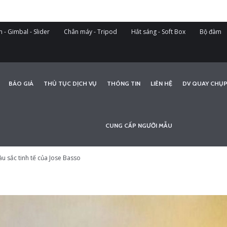
 - Gimbal - Slider
Chân máy - Tripod
Hắt sáng - Soft Box
Bộ đàm
BÁO GIÁ
THỦ TỤC DỊCH VỤ
THÔNG TIN
LIÊN HỆ
DV QUAY CHỤP
CUNG CẤP NGƯỜI MẪU
 sắc tinh tế của Jose Basso