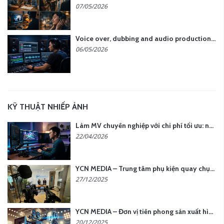
07/05/2026
Voice over, dubbing and audio production services in Vietnam for global content
06/05/2026
KỸ THUẬT NHIẾP ẢNH
Làm MV chuyên nghiệp với chi phí tối ưu: nên chọn quay thực tế hay video AI?
22/04/2026
YCN MEDIA – Trung tâm phụ kiện quay chụp tại Hà Nội
27/12/2025
YCN MEDIA – Đơn vị tiên phong sản xuất hình ảnh & âm thanh bằng AI tại Hà Nội
20/12/2025