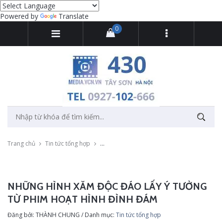
Powered by
Translate
0
Trang chủ
Tin tức tổng hợp
Những hình xăm độc đáo lấy ý tưởng từ phi
NHỮNG HÌNH XĂM ĐỘC ĐÁO LẤY Ý TƯỞNG
TỪ PHIM HOẠT HÌNH ĐÌNH ĐÁM
Đăng bởi: THÀNH CHUNG / Danh mục:
Tin tức tổng hợp