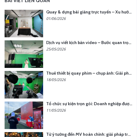
BÀI VIẾT LIÊN QUAN
Quay & dựng bài giảng trực tuyến – Xu hướng đào tạo thời đại số
01/06/2026
Dịch vụ viết kịch bản video – Bước quan trọng quyết định thành công nội dung
25/05/2026
Thuê thiết bị quay phim – chụp ảnh: Giải pháp tối ưu chi phí cho doanh nghiệp
18/05/2026
Tổ chức sự kiện trọn gói: Doanh nghiệp được gì khi chọn đơn vị chuyên nghiệp?
11/05/2026
Từ ý tưởng đến MV hoàn chỉnh: giải pháp trọn gói tại YCN Media