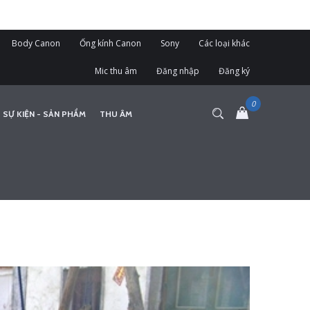
Body Canon
Ống kính Canon
Sony
Các loại khác
Mic thu âm
Đăng nhập
Đăng ký
 SỰ KIỆN - SẢN PHẨM
THU ÂM