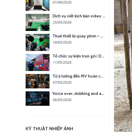
01/06/2026
Dịch vụ viết kịch bản video – Bước quan trọng quyết định thành công nội dung
25/05/2026
Thuê thiết bị quay phim – chụp ảnh: Giải pháp tối ưu chi phí cho doanh nghiệp
18/05/2026
Tổ chức sự kiện trọn gói: Doanh nghiệp được gì khi chọn đơn vị chuyên nghiệp?
11/05/2026
Từ ý tưởng đến MV hoàn chỉnh: giải pháp trọn gói tại YCN Media
07/05/2026
Voice over, dubbing and audio production services in Vietnam for global content
06/05/2026
KỸ THUẬT NHIẾP ẢNH