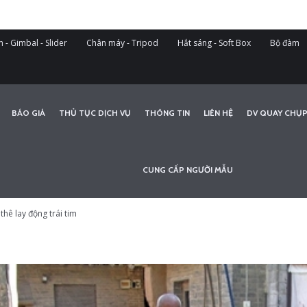
 - Gimbal - Slider
Chân máy - Tripod
Hắt sáng - Soft Box
Bộ đàm
BÁO GIÁ
THỦ TỤC DỊCH VỤ
THÔNG TIN
LIÊN HỆ
DV QUAY CHỤP
CUNG CẤP NGƯỜI MẪU
hê lay động trái tim