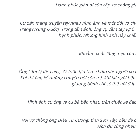
Hạnh phúc giản dị của cặp vợ chồng già 
Cư dân mạng truyền tay nhau hình ảnh về một đôi vợ chồ
Trang (Trung Quốc). Trong tấm ảnh, ông cụ cầm tay vợ ủ
hạnh phúc. Những hình ảnh này khiế
Khoảnh khắc lãng mạn của t
Ông Lâm Quốc Long, 77 tuổi, tận tâm chăm sóc người vợ 
Khi thì ông kể những chuyện hồi còn trẻ, khi lại ngồi b
giường bệnh chỉ có thể hồi đá
Hình ảnh cụ ông và cụ bà bên nhau trên chiếc xe đạp 
Hai vợ chồng ông Diêu Tự Cương, tỉnh Sơn Tây, đều đã ở 
xích đu cùng nhau