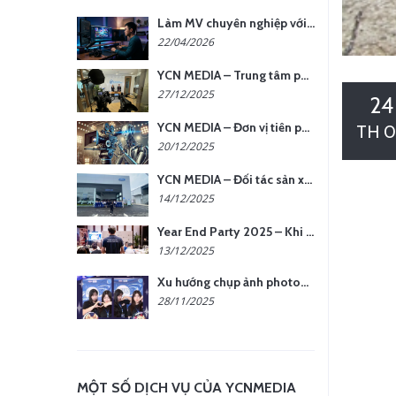
Làm MV chuyên nghiệp với chi phí tối ưu: nên chọn quay thực tế hay video AI?
22/04/2026
YCN MEDIA – Trung tâm phụ kiện quay chụp tại Hà Nội
27/12/2025
24
YCN MEDIA – Đơn vị tiên phong sản xuất hình ảnh & âm thanh bằng AI tại Hà Nội
TH 0
20/12/2025
YCN MEDIA – Đối tác sản xuất hình ảnh chuyên nghiệp cho doanh nghiệp tại Hà Nội
14/12/2025
Year End Party 2025 – Khi Khoảnh Khắc Trở Thành Dấu Ấn | Gói Ưu Đãi Tháng 12 Từ YCN Media
13/12/2025
Xu hướng chụp ảnh photobooth tại các sự kiện hiện nay
28/11/2025
MỘT SỐ DỊCH VỤ CỦA YCNMEDIA