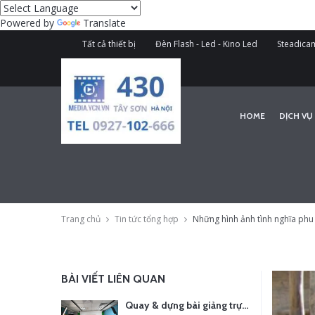
Powered by
Translate
Tất cả thiết bị
Đèn Flash - Led - Kino Led
Steadicam
HOME
DỊCH VỤ
Trang chủ
Tin tức tổng hợp
Những hình ảnh tình nghĩa phu t
BÀI VIẾT LIÊN QUAN
Quay & dựng bài giảng trực tuyến – Xu hướng đào tạo thời đại số