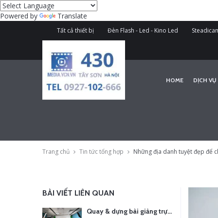
Powered by
Translate
Tất cả thiết bị
Đèn Flash - Led - Kino Led
Steadicam
HOME
DỊCH VỤ
Trang chủ
Tin tức tổng hợp
Những địa danh tuyệt đẹp để c
BÀI VIẾT LIÊN QUAN
Quay & dựng bài giảng trực tuyến – Xu hướng đào tạo thời đại số