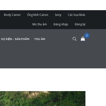
Body Canon
Ống kính Canon
Sony
Các loại khác
Mic thu âm
Đăng nhập
Đăng ký
 SỰ KIỆN - SẢN PHẨM
THU ÂM