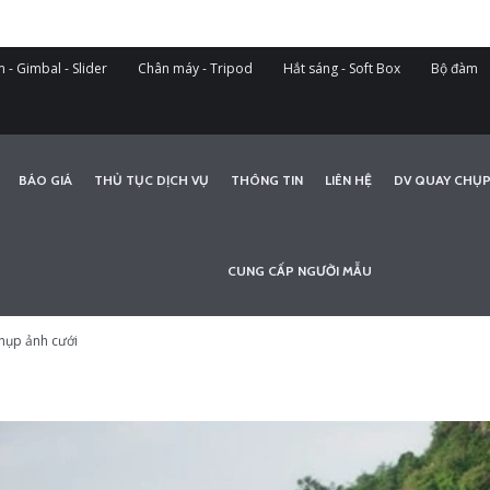
 - Gimbal - Slider
Chân máy - Tripod
Hắt sáng - Soft Box
Bộ đàm
BÁO GIÁ
THỦ TỤC DỊCH VỤ
THÔNG TIN
LIÊN HỆ
DV QUAY CHỤP
CUNG CẤP NGƯỜI MẪU
hụp ảnh cưới