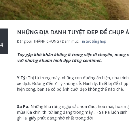
NHỮNG ĐỊA DANH TUYỆT ĐẸP ĐỂ CHỤP 
Đăng bởi: THÀNH CHUNG / Danh mục:
Tin tức tổng hợp
4
Tuy gặp khó khăn không ít trong việc di chuyển, mang v
với những khuôn hình đẹp từng centimet.
Y Tý:
Thị tứ trong mây, những con đường ẩn hiện, nhà trình 
xe dịch. Đường đến Y Tý không dễ. Hành lý, thiết bị để chụp
hiện xong, bạn sẽ có bộ ảnh cưới đẹp không thể nào chê.
Sa Pa:
Những khu rừng ngập sắc hoa đào, hoa mai, hoa mậ
mùa lúa chín; thị tứ lãng đãng trong mây... - Sa Pa luôn si
ghi lại giây phút đáng nhớ nhất trong đời.