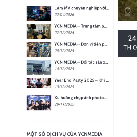
Làm MV chuyên nghiệp với chi phí tối ưu: nên chọn quay thực tế hay video AI?
22/04/2026
YCN MEDIA – Trung tâm phụ kiện quay chụp tại Hà Nội
27/12/2025
24
YCN MEDIA – Đơn vị tiên phong sản xuất hình ảnh & âm thanh bằng AI tại Hà Nội
TH 0
20/12/2025
YCN MEDIA – Đối tác sản xuất hình ảnh chuyên nghiệp cho doanh nghiệp tại Hà Nội
14/12/2025
Year End Party 2025 – Khi Khoảnh Khắc Trở Thành Dấu Ấn | Gói Ưu Đãi Tháng 12 Từ YCN Media
13/12/2025
Xu hướng chụp ảnh photobooth tại các sự kiện hiện nay
28/11/2025
MỘT SỐ DỊCH VỤ CỦA YCNMEDIA