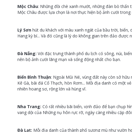
Mộc Châu
: Những đồi chè xanh mướt, những đàn bò thẩn th
Mộc Châu được lựa chọn là nơi thực hiện bộ ảnh cưới trong
Lý Sơn
hút du khách với màu xanh ngát của bầu trời, biển,
Hang kỳ bí... Và đó cũng là lý do không gian trên đảo được
Đà Nẵng:
Với đặc trưng thành phố du lịch có sông, núi, biể
nên bộ ảnh cưới lãng mạn và sống động nhất cho bạn.
Biển Bình Thuận
: Ngoài Mũi Né, vùng đất này còn sở hữu 
Kê Gà, bãi đá Cổ Thạch, hòn Rơm... Mỗi địa danh có một vẻ
nhiên hoang sơ, rộng lớn và hùng vĩ.
Nha Trang:
Có rất nhiều bãi biển, vịnh đảo để bạn chụp hì
vang dội của Những nụ hôn rực rỡ, ngày càng nhiều cặp đô
Đà Lạt:
Mỗi địa danh của thành phố sương mù như vườn hoa