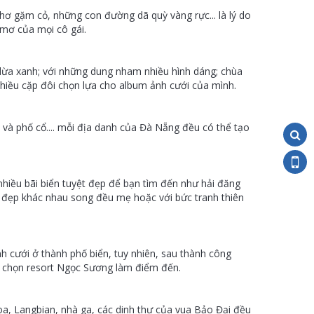
ơ gặm cỏ, những con đường dã quỳ vàng rực... là lý do
 mơ của mọi cô gái.
 dừa xanh; với những dung nham nhiều hình dáng; chùa
 nhiều cặp đôi chọn lựa cho album ảnh cưới của mình.
n và phố cổ.... mỗi địa danh của Đà Nẵng đều có thể tạo
nhiều bãi biển tuyệt đẹp để bạn tìm đến như hải đăng
 đẹp khác nhau song đều mẹ hoặc với bức tranh thiên
nh cưới ở thành phố biển, tuy nhiên, sau thành công
i chọn resort Ngọc Sương làm điểm đến.
, Langbian, nhà ga, các dinh thự của vua Bảo Đại đều