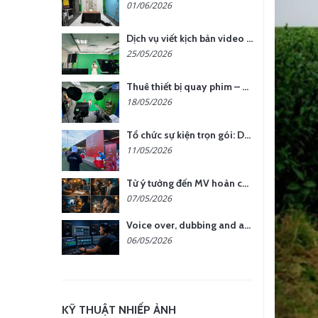
01/06/2026
Dịch vụ viết kịch bản video – Bước quan trọng quyết định thành công nội dung
25/05/2026
Thuê thiết bị quay phim – chụp ảnh: Giải pháp tối ưu chi phí cho doanh nghiệp
18/05/2026
Tổ chức sự kiện trọn gói: Doanh nghiệp được gì khi chọn đơn vị chuyên nghiệp?
11/05/2026
Từ ý tưởng đến MV hoàn chỉnh: giải pháp trọn gói tại YCN Media
07/05/2026
Voice over, dubbing and audio production services in Vietnam for global content
06/05/2026
KỸ THUẬT NHIẾP ẢNH