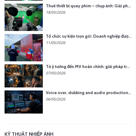
Thuê thiết bị quay phim – chụp ảnh: Giải pháp tối ưu chi phí cho doanh nghiệp
18/05/2026
Tổ chức sự kiện trọn gói: Doanh nghiệp được gì khi chọn đơn vị chuyên nghiệp?
11/05/2026
Từ ý tưởng đến MV hoàn chỉnh: giải pháp trọn gói tại YCN Media
07/05/2026
Voice over, dubbing and audio production services in Vietnam for global content
06/05/2026
KỸ THUẬT NHIẾP ẢNH