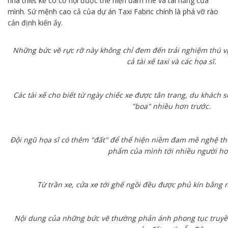
nhà thiết kế có cơ hội được thể hiện đam mê và tài năng của
mình. Sứ mệnh cao cả của dự án Taxi Fabric chính là phá vỡ rào
cản định kiến ấy.
Những bức vẽ rực rỡ này không chỉ đem đến trải nghiệm thú v
cả tài xế taxi và các họa sĩ.
Các tài xế cho biết từ ngày chiếc xe được tân trang, du khách 
"boa" nhiều hơn trước.
Đội ngũ họa sĩ có thêm "đất" để thể hiện niềm đam mê nghệ thuậ
phẩm của mình tới nhiều người hơ
Từ trần xe, cửa xe tới ghế ngồi đều được phủ kín bằng
Nội dung của những bức vẽ thường phản ánh phong tục truyền 