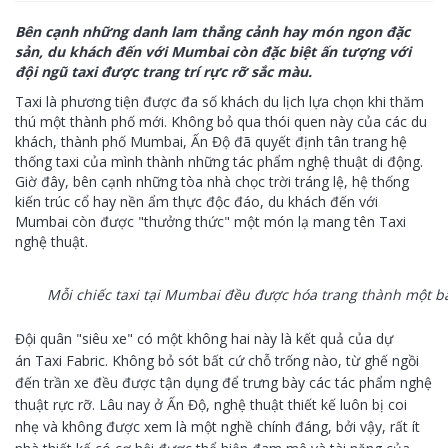
Bên cạnh những danh lam thắng cảnh hay món ngon đặc
sản, du khách đến với Mumbai còn đặc biệt ấn tượng với
đội ngũ taxi được trang trí rực rỡ sắc màu.
Taxi là phương tiện được đa số khách du lịch lựa chọn khi thăm
thú một thành phố mới. Không bỏ qua thói quen này của các du
khách, thành phố Mumbai, Ấn Độ đã quyết định tân trang hệ
thống taxi của mình thành những tác phẩm nghệ thuật di động.
Giờ đây, bên cạnh những tòa nhà chọc trời tráng lệ, hệ thống
kiến trúc cổ hay nền ẩm thực độc đáo, du khách đến với
Mumbai còn được "thưởng thức" một món lạ mang tên Taxi
nghệ thuật.
Mỗi chiếc taxi tại Mumbai đều được hóa trang thành một bả
Đội quân "siêu xe" có một không hai này là kết quả của dự
án Taxi Fabric. Không bỏ sót bất cứ chỗ trống nào, từ ghế ngồi
đến trần xe đều được tận dụng để trưng bày các tác phẩm nghệ
thuật rực rỡ. Lâu nay ở Ấn Độ, nghệ thuật thiết kế luôn bị coi
nhẹ và không được xem là một nghề chính đáng, bởi vậy, rất ít