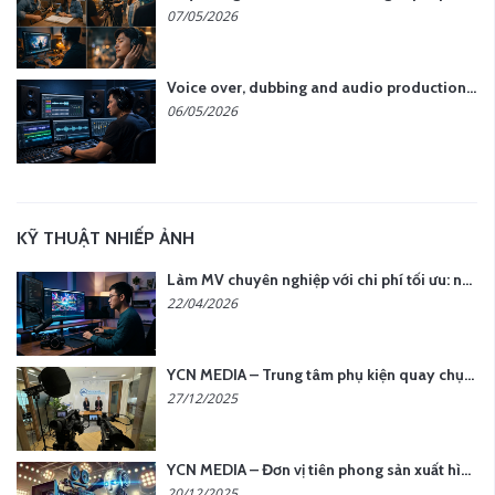
07/05/2026
Voice over, dubbing and audio production services in Vietnam for global content
06/05/2026
KỸ THUẬT NHIẾP ẢNH
Làm MV chuyên nghiệp với chi phí tối ưu: nên chọn quay thực tế hay video AI?
22/04/2026
YCN MEDIA – Trung tâm phụ kiện quay chụp tại Hà Nội
27/12/2025
YCN MEDIA – Đơn vị tiên phong sản xuất hình ảnh & âm thanh bằng AI tại Hà Nội
20/12/2025