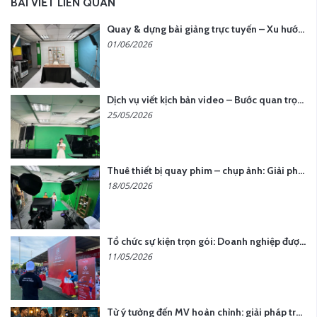
BÀI VIẾT LIÊN QUAN
Quay & dựng bài giảng trực tuyến – Xu hướng đào tạo thời đại số
01/06/2026
Dịch vụ viết kịch bản video – Bước quan trọng quyết định thành công nội dung
25/05/2026
Thuê thiết bị quay phim – chụp ảnh: Giải pháp tối ưu chi phí cho doanh nghiệp
18/05/2026
Tổ chức sự kiện trọn gói: Doanh nghiệp được gì khi chọn đơn vị chuyên nghiệp?
11/05/2026
Từ ý tưởng đến MV hoàn chỉnh: giải pháp trọn gói tại YCN Media