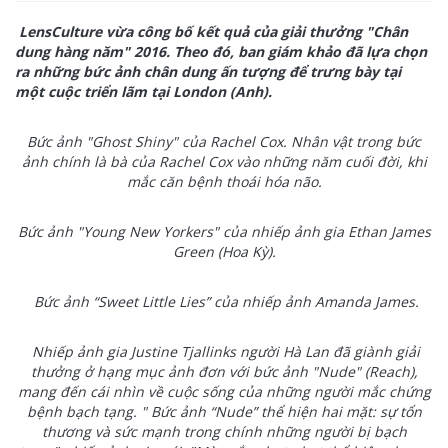
LensCulture vừa công bố kết quả của giải thưởng "Chân
dung hàng năm" 2016. Theo đó, ban giám khảo đã lựa chọn
ra những bức ảnh chân dung ấn tượng để trưng bày tại
một cuộc triển lãm tại London (Anh).
Bức ảnh "Ghost Shiny" của Rachel Cox. Nhân vật trong bức
ảnh chính là bà của Rachel Cox vào những năm cuối đời, khi
mắc căn bệnh thoái hóa não.
Bức ảnh "Young New Yorkers" của nhiếp ảnh gia Ethan James
Green (Hoa Kỳ).
Bức ảnh “Sweet Little Lies” của nhiếp ảnh Amanda James.
Nhiếp ảnh gia Justine Tjallinks người Hà Lan đã giành giải
thưởng ở hạng mục ảnh đơn với bức ảnh "Nude" (Reach),
mang đến cái nhìn về cuộc sống của những người mắc chứng
bệnh bạch tạng. " Bức ảnh “Nude” thể hiện hai mặt: sự tổn
thương và sức mạnh trong chính những người bị bạch