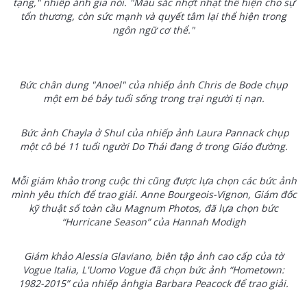
tạng," nhiếp ảnh gia nói. "Màu sắc nhợt nhạt thể hiện cho sự
tổn thương, còn sức mạnh và quyết tâm lại thể hiện trong
ngôn ngữ cơ thể."
Bức chân dung "Anoel" của nhiếp ảnh Chris de Bode chụp
một em bé bảy tuổi sống trong trại người tị nạn.
Bức ảnh Chayla ở Shul của nhiếp ảnh Laura Pannack chụp
một cô bé 11 tuổi người Do Thái đang ở trong Giáo đường.
Mỗi giám khảo trong cuộc thi cũng được lựa chọn các bức ảnh
mình yêu thích để trao giải. Anne Bourgeois-Vignon, Giám đốc
kỹ thuật số toàn cầu Magnum Photos, đã lựa chọn bức
“Hurricane Season” của Hannah Modigh
Giám khảo Alessia Glaviano, biên tập ảnh cao cấp của tờ
Vogue Italia, L'Uomo Vogue đã chọn bức ảnh “Hometown:
1982-2015” của nhiếp ảnhgia Barbara Peacock để trao giải.