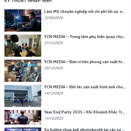
KỸ THUẬT NHIẾP ẢNH
Làm MV chuyên nghiệp với chi phí tối ưu: nên chọn quay thực tế hay video AI?
22/04/2026
YCN MEDIA – Trung tâm phụ kiện quay chụp tại Hà Nội
27/12/2025
YCN MEDIA – Đơn vị tiên phong sản xuất hình ảnh & âm thanh bằng AI tại Hà Nội
20/12/2025
YCN MEDIA – Đối tác sản xuất hình ảnh chuyên nghiệp cho doanh nghiệp tại Hà Nội
14/12/2025
Year End Party 2025 – Khi Khoảnh Khắc Trở Thành Dấu Ấn | Gói Ưu Đãi Tháng 12 Từ YCN Media
13/12/2025
Xu hướng chụp ảnh photobooth tại các sự kiện hiện nay