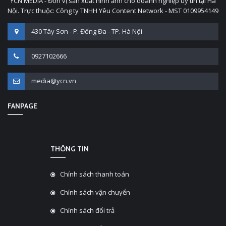
YCN MEDIA - Đơn vị sản xuất hình ảnh cho doanh nghiệp uy tín tại Hà
Nội. Trực thuộc: Công ty TNHH Yêu Content Network - MST 0109954149
430 Tây Sơn - P. Đống Đa - TP. Hà Nội
0927102666
media@ycn.vn
FANPAGE
THÔNG TIN
Chính sách thanh toán
Chính sách vận chuyển
Chính sách đổi trả