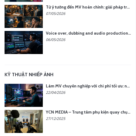
Từ ý tưởng đến MV hoàn chỉnh: giải pháp trọn gói tại YCN Media
07/05/2026
Voice over, dubbing and audio production services in Vietnam for global content
06/05/2026
KỸ THUẬT NHIẾP ẢNH
Làm MV chuyên nghiệp với chi phí tối ưu: nên chọn quay thực tế hay video AI?
22/04/2026
YCN MEDIA – Trung tâm phụ kiện quay chụp tại Hà Nội
27/12/2025