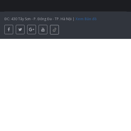
ĐC: 430 Tây Sơn - P. Đống Đa - TP. Hà Nội |
Xem Bản đồ