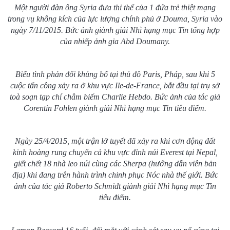
Một người đàn ông Syria đưa thi thể của 1 đứa trẻ thiệt mạng
trong vụ không kích của lực lượng chính phủ ở Douma, Syria vào
ngày 7/11/2015. Bức ảnh giành giải Nhì hạng mục Tin tổng hợp
của nhiếp ảnh gia Abd Doumany.
Biểu tình phản đối khủng bố tại thủ đô Paris, Pháp, sau khi 5
cuộc tấn công xảy ra ở khu vực Ile-de-France, bắt đầu tại trụ sở
toà soạn tạp chí châm biếm Charlie Hebdo. Bức ảnh của tác giả
Corentin Fohlen giành giải Nhì hạng mục Tin tiêu điểm.
Ngày 25/4/2015, một trận lở tuyết đã xảy ra khi cơn động đất
kinh hoàng rung chuyển cả khu vực đỉnh núi Everest tại Nepal,
giết chết 18 nhà leo núi cùng các Sherpa (hướng dẫn viên bản
địa) khi đang trên hành trình chinh phục Nóc nhà thế giới. Bức
ảnh của tác giả Roberto Schmidt giành giải Nhì hạng mục Tin
tiêu điểm.