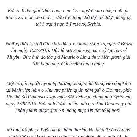
Bức ảnh đạt giải Nhất hạng mục Con người của nhiếp ảnh gia
Matic Zorman cho thấy 1 đứa trẻ đang chờ đợi để được đăng ký
tại 1 trại tị nạn ở Presevo, Serbia.
Những đứa trẻ thổ dân chơi đùa trên dòng sông Tapajos ở Brazil
vào ngày 10/2/2015. Đây là nơi sinh sống của bộ lạc Sawré
Muybu. Bức ảnh do tác giả Mauricio Lima thực hiện giành giải
Nhì hạng mục Cuộc sống hàng ngày.
Một bé gái người Syria bị thương đang nhìn thẳng vào ống kính
tại bệnh viện nằm ở khu vực phiến quân nắm giữ ở Douma, phía
Tây thủ đô Damascus sau cuộc đột kích của chính phủ Syria vào
ngày 22/8/2015. Bức ảnh được nhiếp ảnh gia Abd Doumany ghi
nhận giành được giải Nhì hạng mục Tin tức tổng hợp.
Một người phụ nữ gào khóc thảm thương khi thi thể của con gái
được đưa ra khỏi đống đổ nát sau trận động đất mạnh 7,9 độ