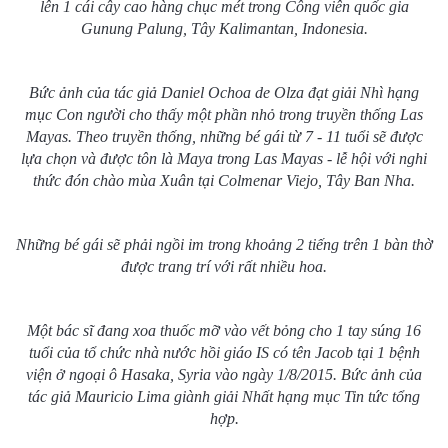
lên 1 cái cây cao hàng chục mét trong Công viên quốc gia
Gunung Palung, Tây Kalimantan, Indonesia.
Bức ảnh của tác giả Daniel Ochoa de Olza đạt giải Nhì hạng
mục Con người cho thấy một phần nhỏ trong truyền thống Las
Mayas. Theo truyền thống, những bé gái từ 7 - 11 tuổi sẽ được
lựa chọn và được tôn là Maya trong Las Mayas - lễ hội với nghi
thức đón chào mùa Xuân tại Colmenar Viejo, Tây Ban Nha.
Những bé gái sẽ phải ngồi im trong khoảng 2 tiếng trên 1 bàn thờ
được trang trí với rất nhiều hoa.
Một bác sĩ đang xoa thuốc mỡ vào vết bỏng cho 1 tay súng 16
tuổi của tổ chức nhà nước hồi giáo IS có tên Jacob tại 1 bệnh
viện ở ngoại ô Hasaka, Syria vào ngày 1/8/2015. Bức ảnh của
tác giả Mauricio Lima giành giải Nhất hạng mục Tin tức tổng
hợp.