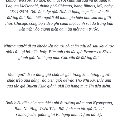
Lamon Reccord,16 tuổi, đối mặt với cảnh sát sau vụ nổ súng tại
Laquan McDonald, thành phố Chicago, bang Illinois, Mỹ, ngày
25/11/2015. Bức ảnh đạt giải Nhất ở hạng mục Các vấn đề
đương đại. Rất nhiều người đã tham gia biểu tình sau khi giới
chức Chicago công bố video ghi cảnh một cảnh sát da trắng bắn
liên tiếp vào thanh niên da màu một năm trước.
Những người di cư khoác lên người bộ chăn cứu hộ sau khi được
giải cứu tại bờ biển Italy. Bức ảnh của tác giả Francesco Zizola
giành giải Nhì hạng mục Các vấn đề đương đại.
Một người di cư đang giữ chặt bé gái, trong khi những người
khác trèo qua hàng rào biên giới để vào Thổ Nhĩ Kỳ. Bức ảnh
của tác giả Bulent Kilic giành giải Ba hạng mục Tin tiêu điểm.
Buổi biểu diễn của các thiếu nhi ở trường mầm non Kyongsang,
Bình Nhưỡng, Triều Tiên. Bức ảnh của tác giả David
Guttenfelder giành giải Ba hạng mục Dự án dài kỳ.