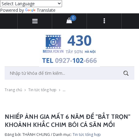
Powered by
Translate
0
Trang chủ
Tin tức tổng hợp
Nhiếp ảnh gia mất 6 năm để "bắt trọn" kho
NHIẾP ẢNH GIA MẤT 6 NĂM ĐỂ "BẮT TRỌN"
KHOẢNH KHẮC CHIM BÓI CÁ SĂN MỒI
Đăng bởi: THÀNH CHUNG / Danh mục:
Tin tức tổng hợp