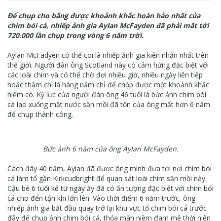
Để chụp cho bằng được khoảnh khắc hoàn hảo nhất của
chim bói cá, nhiếp ảnh gia Aylan McFayden đã phải mất tới
720.000 lần chụp trong vòng 6 năm trời.
Aylan McFadyen có thể coi là nhiếp ảnh gia kiên nhẫn nhất trên
thế giới. Người đàn ông Scotland này có cảm hứng đặc biệt với
các loài chim và có thể chờ đợi nhiều giờ, nhiều ngày liên tiếp
hoặc thậm chí là hàng năm chỉ để chộp được một khoảnh khắc
hiếm có. Kỷ lục của người đàn ông 46 tuổi là bức ảnh chim bói
cá lao xuống mặt nước săn mồi đã tốn của ông mất hơn 6 năm
để chụp thành công.
Bức ảnh 6 năm của ông Aylan McFayden.
Cách đây 40 năm, Aylan đã được ông mình đưa tới nơi chim bói
cá làm tổ gần Kirkcudbright để quan sát loài chim săn mồi này.
Cậu bé 6 tuổi kể từ ngày ấy đã có ấn tượng đặc biệt với chim bói
cá cho đến tận khi lớn lên. Vào thời điểm 6 năm trước, ông
nhiếp ảnh gia bắt đầu quay trở lại khu vực tổ chim bói cá trước
đây để chụp ảnh chim bói cá, thỏa mãn niềm đam mê thời niên