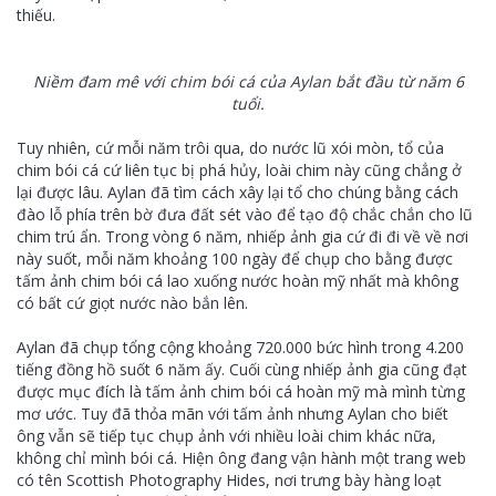
thiếu.
Niềm đam mê với chim bói cá của Aylan bắt đầu từ năm 6
tuổi.
Tuy nhiên, cứ mỗi năm trôi qua, do nước lũ xói mòn, tổ của
chim bói cá cứ liên tục bị phá hủy, loài chim này cũng chẳng ở
lại được lâu. Aylan đã tìm cách xây lại tổ cho chúng bằng cách
đào lỗ phía trên bờ đưa đất sét vào để tạo độ chắc chắn cho lũ
chim trú ẩn. Trong vòng 6 năm, nhiếp ảnh gia cứ đi đi về về nơi
này suốt, mỗi năm khoảng 100 ngày để chụp cho bằng được
tấm ảnh chim bói cá lao xuống nước hoàn mỹ nhất mà không
có bất cứ giọt nước nào bắn lên.
Aylan đã chụp tổng cộng khoảng 720.000 bức hình trong 4.200
tiếng đồng hồ suốt 6 năm ấy. Cuối cùng nhiếp ảnh gia cũng đạt
được mục đích là tấm ảnh chim bói cá hoàn mỹ mà mình từng
mơ ước. Tuy đã thỏa mãn với tấm ảnh nhưng Aylan cho biết
ông vẫn sẽ tiếp tục chụp ảnh với nhiều loài chim khác nữa,
không chỉ mình bói cá. Hiện ông đang vận hành một trang web
có tên Scottish Photography Hides, nơi trưng bày hàng loạt