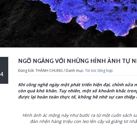
NGỠ NGÀNG VỚI NHỮNG HÌNH ẢNH TỰ N
Đăng bởi: THÀNH CHUNG / Danh mục:
Tin tức tổng hợp
4
Khi công nghệ ngày một phát triển hiện đại, chỉnh sửa
còn quá khó khăn. Tuy nhiên, một số khoảnh khắc trong
được lại hoàn toàn thực tế, không hề nhờ sự can thiệp
​Hình ảnh ác mộng này như bước ra từ một cuốn sách sa
đàn nhện hàng triệu con leo lên cây và giăng tơ nhằ