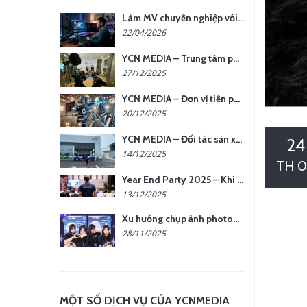
Làm MV chuyên nghiệp với chi phí tối ưu: nên chọn quay thực tế hay video AI?
22/04/2026
YCN MEDIA – Trung tâm phụ kiện quay chụp tại Hà Nội
27/12/2025
YCN MEDIA – Đơn vị tiên phong sản xuất hình ảnh & âm thanh bằng AI tại Hà Nội
20/12/2025
YCN MEDIA – Đối tác sản xuất hình ảnh chuyên nghiệp cho doanh nghiệp tại Hà Nội
24
14/12/2025
TH 0
Year End Party 2025 – Khi Khoảnh Khắc Trở Thành Dấu Ấn | Gói Ưu Đãi Tháng 12 Từ YCN Media
13/12/2025
Xu hướng chụp ảnh photobooth tại các sự kiện hiện nay
28/11/2025
MỘT SỐ DỊCH VỤ CỦA YCNMEDIA