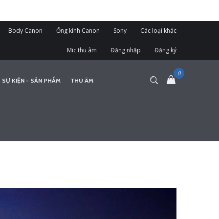
Body Canon
Ống kính Canon
Sony
Các loại khác
Mic thu âm
Đăng nhập
Đăng ký
 SỰ KIỆN - SẢN PHẨM
THU ÂM