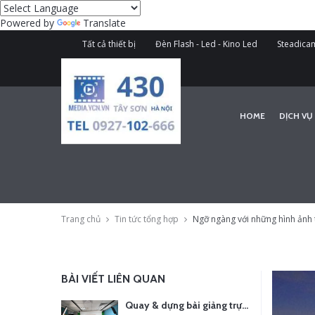
Powered by
Translate
Tất cả thiết bị
Đèn Flash - Led - Kino Led
Steadicam
HOME
DỊCH VỤ
Trang chủ
Tin tức tổng hợp
Ngỡ ngàng với những hình ảnh 
BÀI VIẾT LIÊN QUAN
Quay & dựng bài giảng trực tuyến – Xu hướng đào tạo thời đại số