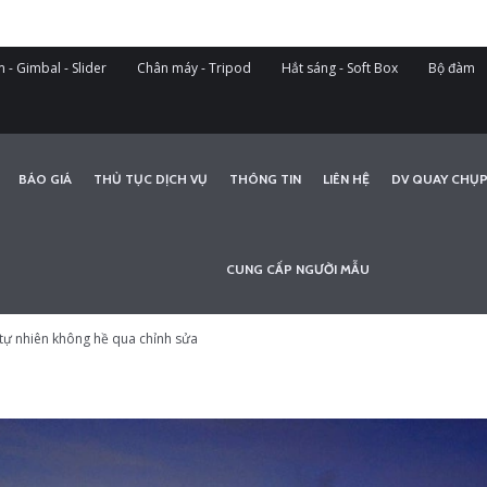
 - Gimbal - Slider
Chân máy - Tripod
Hắt sáng - Soft Box
Bộ đàm
BÁO GIÁ
THỦ TỤC DỊCH VỤ
THÔNG TIN
LIÊN HỆ
DV QUAY CHỤP
CUNG CẤP NGƯỜI MẪU
tự nhiên không hề qua chỉnh sửa