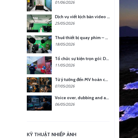
01/06/2026
Dịch vụ viết kịch bản video – Bước quan trọng quyết định thành công nội dung
25/05/2026
Thuê thiết bị quay phim – chụp ảnh: Giải pháp tối ưu chi phí cho doanh nghiệp
18/05/2026
Tổ chức sự kiện trọn gói: Doanh nghiệp được gì khi chọn đơn vị chuyên nghiệp?
11/05/2026
Từ ý tưởng đến MV hoàn chỉnh: giải pháp trọn gói tại YCN Media
07/05/2026
Voice over, dubbing and audio production services in Vietnam for global content
06/05/2026
KỸ THUẬT NHIẾP ẢNH