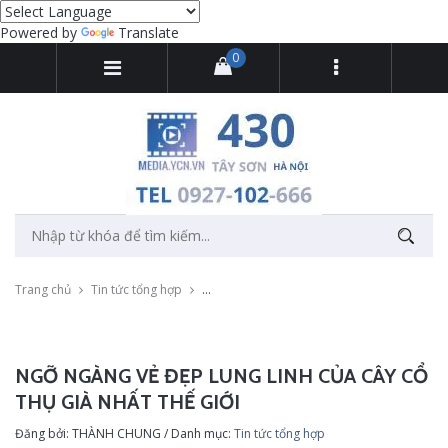
Powered by
Translate
0
Trang chủ
Tin tức tổng hợp
Ngỡ ngàng vẻ đẹp lung linh của cây cổ thụ gi
NGỠ NGÀNG VẺ ĐẸP LUNG LINH CỦA CÂY CỔ
THỤ GIÀ NHẤT THẾ GIỚI
Đăng bởi: THÀNH CHUNG / Danh mục:
Tin tức tổng hợp