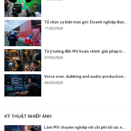
Tổ chức sự kiện trọn gói: Doanh nghiệp được gì khi chọn đơn vị chuyên nghiệp?
11/05/2026
Từ ý tưởng đến MV hoàn chỉnh: giải pháp trọn gói tại YCN Media
07/05/2026
Voice over, dubbing and audio production services in Vietnam for global content
06/05/2026
KỸ THUẬT NHIẾP ẢNH
Làm MV chuyên nghiệp với chi phí tối ưu: nên chọn quay thực tế hay video AI?