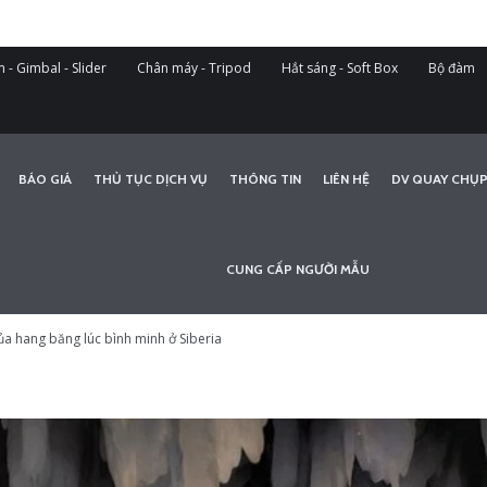
 - Gimbal - Slider
Chân máy - Tripod
Hắt sáng - Soft Box
Bộ đàm
BÁO GIÁ
THỦ TỤC DỊCH VỤ
THÔNG TIN
LIÊN HỆ
DV QUAY CHỤP
CUNG CẤP NGƯỜI MẪU
ủa hang băng lúc bình minh ở Siberia