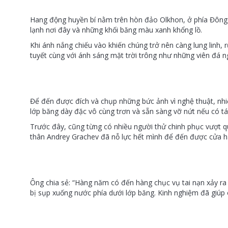
Hang động huyền bí nằm trên hòn đảo Olkhon, ở phía Đông Si
lạnh nơi đây và những khối băng màu xanh khổng lồ.
Khi ánh nắng chiếu vào khiến chúng trở nên càng lung linh,
tuyết cùng với ánh sáng mặt trời trông như những viên đá n
Để đến được đích và chụp những bức ảnh vì nghệ thuật, nhi
lớp băng dày đặc vô cùng trơn và sẵn sàng vỡ nứt nếu có t
Trước đây, cũng từng có nhiều người thử chinh phục vượt q
thân Andrey Grachev đã nỗ lực hết mình để đến được cửa h
Ông chia sẻ: “Hàng năm có đến hàng chục vụ tai nạn xảy ra 
bị sụp xuống nước phía dưới lớp băng. Kinh nghiệm đã giúp