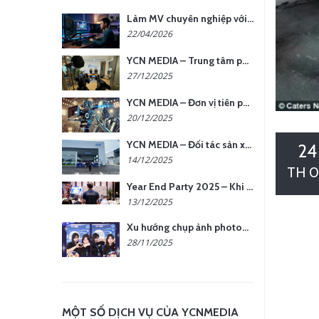
Làm MV chuyên nghiệp với chi phí tối ưu: nên chọn quay thực tế hay video AI?
22/04/2026
YCN MEDIA – Trung tâm phụ kiện quay chụp tại Hà Nội
27/12/2025
YCN MEDIA – Đơn vị tiên phong sản xuất hình ảnh & âm thanh bằng AI tại Hà Nội
20/12/2025
YCN MEDIA – Đối tác sản xuất hình ảnh chuyên nghiệp cho doanh nghiệp tại Hà Nội
24
14/12/2025
TH 0
Year End Party 2025 – Khi Khoảnh Khắc Trở Thành Dấu Ấn | Gói Ưu Đãi Tháng 12 Từ YCN Media
13/12/2025
Xu hướng chụp ảnh photobooth tại các sự kiện hiện nay
28/11/2025
MỘT SỐ DỊCH VỤ CỦA YCNMEDIA