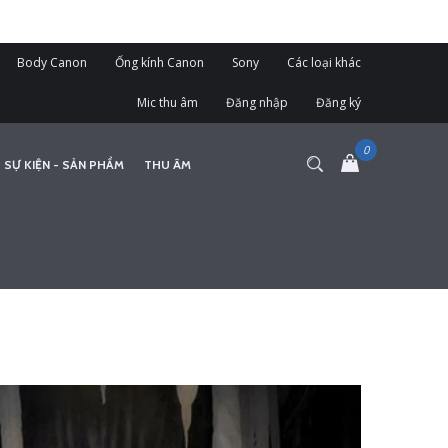
Body Canon
Ống kính Canon
Sony
Các loại khác
Mic thu âm
Đăng nhập
Đăng ký
 SỰ KIỆN - SẢN PHẨM
THU ÂM