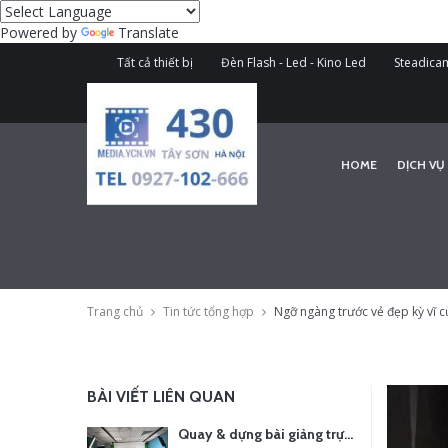
Powered by
Translate
Tất cả thiết bị
Đèn Flash - Led - Kino Led
Steadicam
HOME
DỊCH VỤ
Trang chủ
Tin tức tổng hợp
Ngỡ ngàng trước vẻ đẹp kỳ vĩ c
BÀI VIẾT LIÊN QUAN
Quay & dựng bài giảng trực tuyến – Xu hướng đào tạo thời đại số