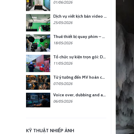
01/06/2026
Dịch vụ viết kịch bản video – Bước quan trọng quyết định thành công nội dung
25/05/2026
Thuê thiết bị quay phim – chụp ảnh: Giải pháp tối ưu chi phí cho doanh nghiệp
18/05/2026
Tổ chức sự kiện trọn gói: Doanh nghiệp được gì khi chọn đơn vị chuyên nghiệp?
11/05/2026
Từ ý tưởng đến MV hoàn chỉnh: giải pháp trọn gói tại YCN Media
07/05/2026
Voice over, dubbing and audio production services in Vietnam for global content
06/05/2026
KỸ THUẬT NHIẾP ẢNH