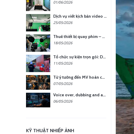
01/06/2026
Dịch vụ viết kịch bản video – Bước quan trọng quyết định thành công nội dung
25/05/2026
Thuê thiết bị quay phim – chụp ảnh: Giải pháp tối ưu chi phí cho doanh nghiệp
18/05/2026
Tổ chức sự kiện trọn gói: Doanh nghiệp được gì khi chọn đơn vị chuyên nghiệp?
11/05/2026
Từ ý tưởng đến MV hoàn chỉnh: giải pháp trọn gói tại YCN Media
07/05/2026
Voice over, dubbing and audio production services in Vietnam for global content
06/05/2026
KỸ THUẬT NHIẾP ẢNH