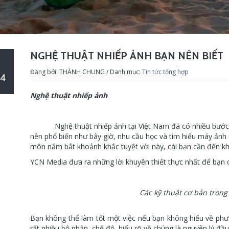
NGHỆ THUẬT NHIẾP ẢNH BẠN NÊN BIẾT
Đăng bởi: THÀNH CHUNG / Danh mục:
Tin tức tổng hợp
4
Nghệ thuật nhiếp ảnh
Nghệ thuật nhiếp ảnh tại Việt Nam đã có nhiều bước tiế
nên phổ biến như bây giờ, nhu cầu học và tìm hiểu máy ảnh 
môn nắm bắt khoảnh khắc tuyệt vời này, cái bạn cần đến kh
YCN Media đưa ra những lời khuyên thiết thực nhất để bạn
Các kỹ thuật cơ bản tron
Bạn không thể làm tốt một việc nếu bạn không hiểu về ph
rất nhiều bộ phận, chế độ, hiểu rõ về chúng là nguyên lý đ