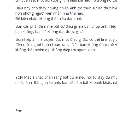
chỉ quan sát một đối tượng, tìm hiểu khi nào nó trông nó t
Điều này cho thấy những nhiếp ảnh gia thực sự đã thực hi
hơn những người kiên nhẫn như thế nào.
Để kiên nhẫn, không thể thiếu đam mê.
Bạn cần phải đam mê bất cứ điều gì mà bạn chụp ảnh. Nếu 
bạn không, bạn sẽ không đạt được gì cả.
Bởi nhiếp ảnh là truyền đạt một điều gì đó, có thể là một ý 
đến một người hoàn toàn xa lạ. Nếu bạn không đam mê với
không thể truyền đạt thông điệp tới người xem.
YCN Media chắc chắn rằng bất cứ ai nếu hội tụ đầy đủ nh
nhiếp ảnh. Bằng nhiếp ảnh, bạn sẽ nắm bắt khoảnh khắc, n
Tags: