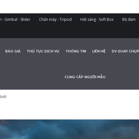
 - Gimbal - Slider
Chân máy - Tripod
Hắt sáng - Soft Box
Bộ đàm
BÁO GIÁ
THỦ TỤC DỊCH VỤ
THÔNG TIN
LIÊN HỆ
DV QUAY CHỤP
CUNG CẤP NGƯỜI MẪU
biết