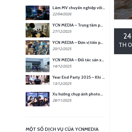
Làm MV chuyên nghiệp với chi phí tối ưu: nên chọn quay thực tế hay video AI?
22/04/2026
YCN MEDIA – Trung tâm phụ kiện quay chụp tại Hà Nội
27/12/2025
24
YCN MEDIA – Đơn vị tiên phong sản xuất hình ảnh & âm thanh bằng AI tại Hà Nội
TH 0
20/12/2025
YCN MEDIA – Đối tác sản xuất hình ảnh chuyên nghiệp cho doanh nghiệp tại Hà Nội
14/12/2025
Year End Party 2025 – Khi Khoảnh Khắc Trở Thành Dấu Ấn | Gói Ưu Đãi Tháng 12 Từ YCN Media
13/12/2025
Xu hướng chụp ảnh photobooth tại các sự kiện hiện nay
28/11/2025
MỘT SỐ DỊCH VỤ CỦA YCNMEDIA