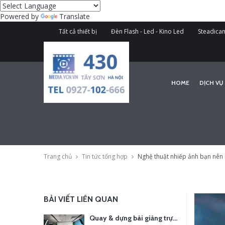
Powered by
Translate
Tất cả thiết bị
Đèn Flash - Led - Kino Led
Steadicam
HOME
DỊCH VỤ
Trang chủ
Tin tức tổng hợp
Nghệ thuật nhiếp ảnh bạn nên 
BÀI VIẾT LIÊN QUAN
Quay & dựng bài giảng trực tuyến – Xu hướng đào tạo thời đại số