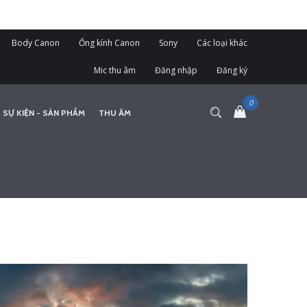
Body Canon
Ống kính Canon
Sony
Các loại khác
Mic thu âm
Đăng nhập
Đăng ký
 SỰ KIỆN - SẢN PHẨM
THU ÂM