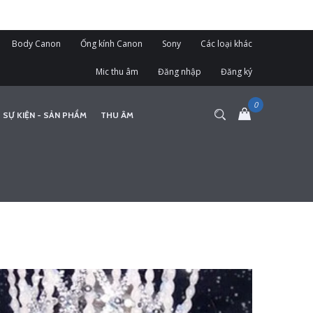
Body Canon
Ống kính Canon
Sony
Các loại khác
Mic thu âm
Đăng nhập
Đăng ký
 SỰ KIỆN - SẢN PHẨM
THU ÂM