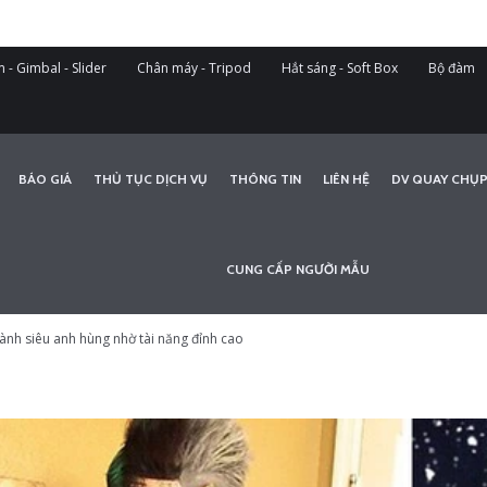
 - Gimbal - Slider
Chân máy - Tripod
Hắt sáng - Soft Box
Bộ đàm
BÁO GIÁ
THỦ TỤC DỊCH VỤ
THÔNG TIN
LIÊN HỆ
DV QUAY CHỤP
CUNG CẤP NGƯỜI MẪU
ành siêu anh hùng nhờ tài năng đỉnh cao