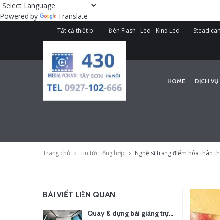
Powered by
Translate
Tất cả thiết bị
Đèn Flash - Led - Kino Led
Steadicam
HOME
DỊCH VỤ
Trang chủ
Tin tức tổng hợp
Nghệ sĩ trang điểm hóa thân th
BÀI VIẾT LIÊN QUAN
Quay & dựng bài giảng trực tuyến – Xu hướng đào tạo thời đại số