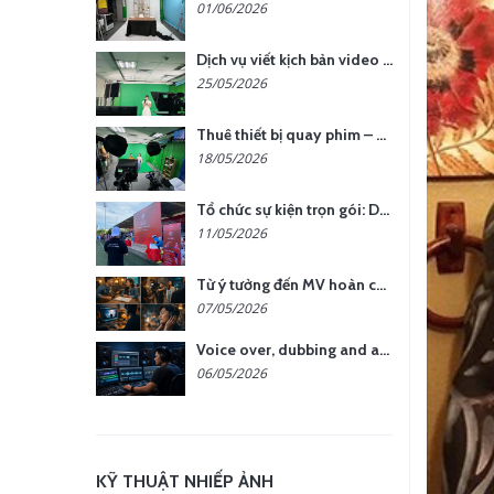
01/06/2026
Dịch vụ viết kịch bản video – Bước quan trọng quyết định thành công nội dung
25/05/2026
Thuê thiết bị quay phim – chụp ảnh: Giải pháp tối ưu chi phí cho doanh nghiệp
18/05/2026
Tổ chức sự kiện trọn gói: Doanh nghiệp được gì khi chọn đơn vị chuyên nghiệp?
11/05/2026
Từ ý tưởng đến MV hoàn chỉnh: giải pháp trọn gói tại YCN Media
07/05/2026
Voice over, dubbing and audio production services in Vietnam for global content
06/05/2026
KỸ THUẬT NHIẾP ẢNH