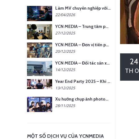
Làm MV chuyên nghiệp với chi phí tối ưu: nên chọn quay thực tế hay video AI?
22/04/2026
YCN MEDIA – Trung tâm phụ kiện quay chụp tại Hà Nội
27/12/2025
YCN MEDIA – Đơn vị tiên phong sản xuất hình ảnh & âm thanh bằng AI tại Hà Nội
20/12/2025
24
YCN MEDIA – Đối tác sản xuất hình ảnh chuyên nghiệp cho doanh nghiệp tại Hà Nội
TH 0
14/12/2025
Year End Party 2025 – Khi Khoảnh Khắc Trở Thành Dấu Ấn | Gói Ưu Đãi Tháng 12 Từ YCN Media
13/12/2025
Xu hướng chụp ảnh photobooth tại các sự kiện hiện nay
28/11/2025
MỘT SỐ DỊCH VỤ CỦA YCNMEDIA