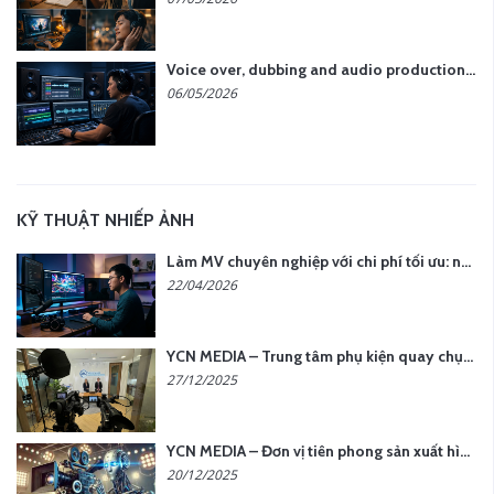
Voice over, dubbing and audio production services in Vietnam for global content
06/05/2026
KỸ THUẬT NHIẾP ẢNH
Làm MV chuyên nghiệp với chi phí tối ưu: nên chọn quay thực tế hay video AI?
22/04/2026
YCN MEDIA – Trung tâm phụ kiện quay chụp tại Hà Nội
27/12/2025
YCN MEDIA – Đơn vị tiên phong sản xuất hình ảnh & âm thanh bằng AI tại Hà Nội
20/12/2025