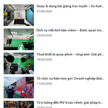
Quay & dựng bài giảng trực tuyến – Xu hướng đào tạo thời đại số
01/06/2026
Dịch vụ viết kịch bản video – Bước quan trọng quyết định thành công nội dung
25/05/2026
Thuê thiết bị quay phim – chụp ảnh: Giải pháp tối ưu chi phí cho doanh nghiệp
18/05/2026
Tổ chức sự kiện trọn gói: Doanh nghiệp được gì khi chọn đơn vị chuyên nghiệp?
11/05/2026
Từ ý tưởng đến MV hoàn chỉnh: giải pháp trọn gói tại YCN Media
07/05/2026