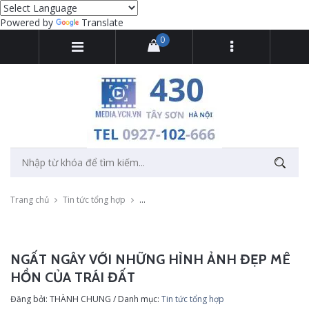
Powered by
Translate
0
Trang chủ
Tin tức tổng hợp
Ngất ngây với những hình ảnh đẹp mê hồn c
NGẤT NGÂY VỚI NHỮNG HÌNH ẢNH ĐẸP MÊ
HỒN CỦA TRÁI ĐẤT
Đăng bởi: THÀNH CHUNG / Danh mục:
Tin tức tổng hợp