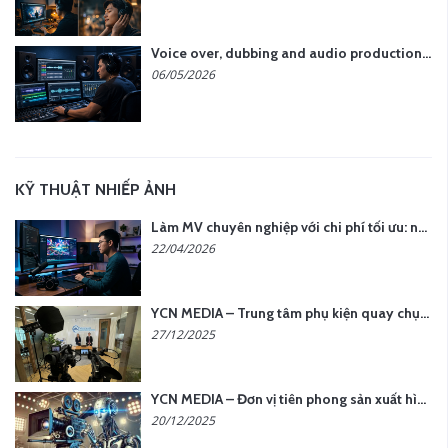
Voice over, dubbing and audio production services in Vietnam for global content
06/05/2026
KỸ THUẬT NHIẾP ẢNH
Làm MV chuyên nghiệp với chi phí tối ưu: nên chọn quay thực tế hay video AI?
22/04/2026
YCN MEDIA – Trung tâm phụ kiện quay chụp tại Hà Nội
27/12/2025
YCN MEDIA – Đơn vị tiên phong sản xuất hình ảnh & âm thanh bằng AI tại Hà Nội
20/12/2025