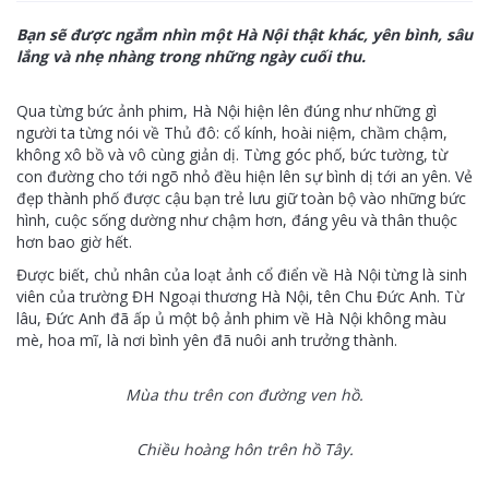
Bạn sẽ được ngắm nhìn một Hà Nội thật khác, yên bình, sâu
lắng và nhẹ nhàng trong những ngày cuối thu.
Qua từng bức ảnh phim, Hà Nội hiện lên đúng như những gì
người ta từng nói về Thủ đô: cổ kính, hoài niệm, chầm chậm,
không xô bồ và vô cùng giản dị. Từng góc phố, bức tường, từ
con đường cho tới ngõ nhỏ đều hiện lên sự bình dị tới an yên. Vẻ
đẹp thành phố được cậu bạn trẻ lưu giữ toàn bộ vào những bức
hình, cuộc sống dường như chậm hơn, đáng yêu và thân thuộc
hơn bao giờ hết.
Được biết, chủ nhân của loạt ảnh cổ điển về Hà Nội từng là sinh
viên của trường ĐH Ngoại thương Hà Nội, tên Chu Đức Anh. Từ
lâu, Đức Anh đã ấp ủ một bộ ảnh phim về Hà Nội không màu
mè, hoa mĩ, là nơi bình yên đã nuôi anh trưởng thành.
Mùa thu trên con đường ven hồ.
Chiều hoàng hôn trên hồ Tây.