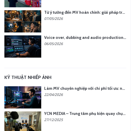
Từ ý tưởng đến MV hoàn chỉnh: giải pháp trọn gói tại YCN Media
07/05/2026
Voice over, dubbing and audio production services in Vietnam for global content
06/05/2026
KỸ THUẬT NHIẾP ẢNH
Làm MV chuyên nghiệp với chi phí tối ưu: nên chọn quay thực tế hay video AI?
22/04/2026
YCN MEDIA – Trung tâm phụ kiện quay chụp tại Hà Nội
27/12/2025