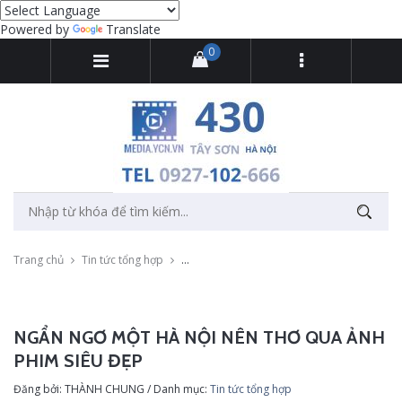
Powered by
Translate
0
Trang chủ
Tin tức tổng hợp
Ngẩn ngơ một Hà Nội nên thơ qua ảnh phim
NGẨN NGƠ MỘT HÀ NỘI NÊN THƠ QUA ẢNH
PHIM SIÊU ĐẸP
Đăng bởi: THÀNH CHUNG / Danh mục:
Tin tức tổng hợp