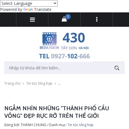
Powered by
Translate
0
Trang chủ
Tin tức tổng hợp
Ngắm nhìn những "thành phố cầu vồng" đẹp r
NGẮM NHÌN NHỮNG "THÀNH PHỐ CẦU
VỒNG" ĐẸP RỰC RỠ TRÊN THẾ GIỚI
Đăng bởi: THÀNH CHUNG / Danh mục:
Tin tức tổng hợp