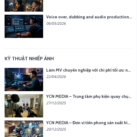
Voice over, dubbing and audio production services in Vietnam for global content
06/05/2026
KỸ THUẬT NHIẾP ẢNH
Làm MV chuyên nghiệp với chi phí tối ưu: nên chọn quay thực tế hay video AI?
22/04/2026
YCN MEDIA – Trung tâm phụ kiện quay chụp tại Hà Nội
27/12/2025
YCN MEDIA – Đơn vị tiên phong sản xuất hình ảnh & âm thanh bằng AI tại Hà Nội
20/12/2025