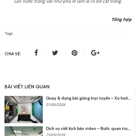
Làn nước trong vắt như pha lê làm lộ rõ bờ cát trắng.
Tổng hợp
Tags:
CHIA SẺ:
BÀI VIẾT LIÊN QUAN
Quay & dựng bài giảng trực tuyến – Xu hướng đào tạo thời đại số
01/06/2026
Dịch vụ viết kịch bản video – Bước quan trọng quyết định thành công nội dung
25/05/2026