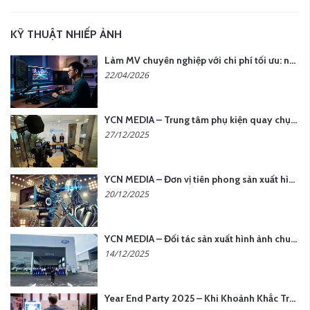
KỸ THUẬT NHIẾP ẢNH
Làm MV chuyên nghiệp với chi phí tối ưu: nên chọn quay thực tế hay video AI?
22/04/2026
YCN MEDIA – Trung tâm phụ kiện quay chụp tại Hà Nội
27/12/2025
YCN MEDIA – Đơn vị tiên phong sản xuất hình ảnh & âm thanh bằng AI tại Hà Nội
20/12/2025
YCN MEDIA – Đối tác sản xuất hình ảnh chuyên nghiệp cho doanh nghiệp tại Hà Nội
14/12/2025
Year End Party 2025 – Khi Khoảnh Khắc Trở Thành Dấu Ấn | Gói Ưu Đãi Tháng 12 Từ YCN Media