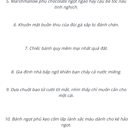
5. Marshmallow phủ chocolate ngọt ngào hay cậu bé tóc nâu
tinh nghịch.
6. Khuôn mặt buồn thiu của đùi gà sắp bị đánh chén.
7. Chiếc bánh quy mềm mại nhất quả đất.
8. Gia đình nhà bắp ngô khiến bạn chảy cả nước miếng.
9. Dưa chuột bao tử cười tít mắt, nhìn thấy chỉ muốn cắn cho
một cái.
10. Bánh ngọt phủ kẹo cốm lấp lánh sắc màu dành cho kẻ hảo
ngọt.