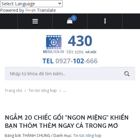
Powered by
Translate
0
Trang chủ
Tin tức tổng hợp
Ngắm 20 chiếc gối "ngon miệng" khiến bạn
NGẮM 20 CHIẾC GỐI "NGON MIỆNG" KHIẾN
BẠN THÒM THÈM NGAY CẢ TRONG MƠ
Đăng bởi: THÀNH CHUNG / Danh mục:
Tin tức tổng hợp