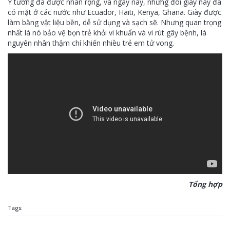
Ý tưởng đã được nhân rộng, và ngày nay, những đôi giày này đã
có mặt ở các nước như Ecuador, Haiti, Kenya, Ghana. Giày được
làm bằng vật liệu bền, dễ sử dụng và sạch sẽ. Nhưng quan trọng
nhất là nó bảo vệ bọn trẻ khỏi vi khuẩn và vi rút gây bệnh, là
nguyên nhân thậm chí khiến nhiều trẻ em tử vong.
Tổng hợp
Tags: