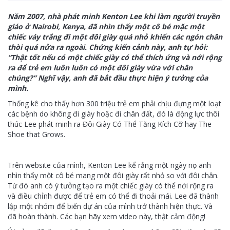
Năm 2007, nhà phát minh Kenton Lee khi làm người truyền
giáo ở Nairobi, Kenya, đã nhìn thấy một cô bé mặc một
chiếc váy trắng đi một đôi giày quá nhỏ khiến các ngón chân
thòi quá nửa ra ngoài. Chứng kiến ​​cảnh này, anh tự hỏi:
“Thật tốt nếu có một chiếc giày có thể thích ứng và nới rộng
ra để trẻ em luôn luôn có một đôi giày vừa với chân
chúng?” Nghĩ vậy, anh đã bắt đầu thực hiện ý tưởng của
mình.
Thống kê cho thấy hơn 300 triệu trẻ em phải chịu đựng một loạt
các bệnh do không đi giày hoặc đi chân đất, đó là động lực thôi
thúc Lee phát minh ra Đôi Giày Có Thể Tăng Kích Cỡ hay The
Shoe that Grows.
Trên website của mình, Kenton Lee kể rằng một ngày nọ anh
nhìn thấy một cô bé mang một đôi giày rất nhỏ so với đôi chân.
Từ đó anh có ý tưởng tạo ra một chiếc giày có thể nới rộng ra
và điều chỉnh được để trẻ em có thể đi thoải mái. Lee đã thành
lập một nhóm để biến dự án của mình trở thành hiện thực. Và
đã hoàn thành. Các bạn hãy xem video này, thật cảm động!