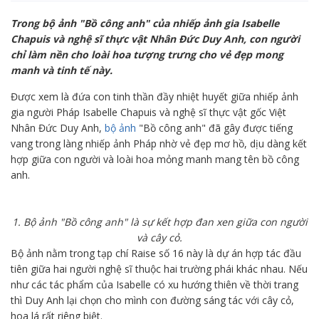
Trong bộ ảnh "Bồ công anh" của nhiếp ảnh gia Isabelle
Chapuis và nghệ sĩ thực vật Nhân Đức Duy Anh, con người
chỉ làm nền cho loài hoa tượng trưng cho vẻ đẹp mong
manh và tinh tế này.
Được xem là đứa con tinh thần đầy nhiệt huyết giữa nhiếp ảnh
gia người Pháp Isabelle Chapuis và nghệ sĩ thực vật gốc Việt
Nhân Đức Duy Anh,
bộ ảnh
"Bồ công anh" đã gây được tiếng
vang trong làng nhiếp ảnh Pháp nhờ vẻ đẹp mơ hồ, dịu dàng kết
hợp giữa con người và loài hoa mỏng manh mang tên bồ công
anh.
1. Bộ ảnh "Bồ công anh" là sự kết hợp đan xen giữa con người
và cây cỏ.
Bộ ảnh nằm trong tạp chí Raise số 16 này là dự án hợp tác đầu
tiên giữa hai người nghệ sĩ thuộc hai trường phái khác nhau. Nếu
như các tác phẩm của Isabelle có xu hướng thiên về thời trang
thì Duy Anh lại chọn cho mình con đường sáng tác với cây cỏ,
hoa lá rất riêng biệt.