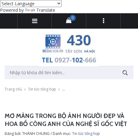
Powered by
Translate
0
Trang chủ
Tin tức tổng hợp
Mơ màng trong bộ ảnh người đẹp và hoa bồ 
MƠ MÀNG TRONG BỘ ẢNH NGƯỜI ĐẸP VÀ
HOA BỒ CÔNG ANH CỦA NGHỆ SĨ GỐC VIỆT
Đăng bởi: THÀNH CHUNG / Danh mục:
Tin tức tổng hợp