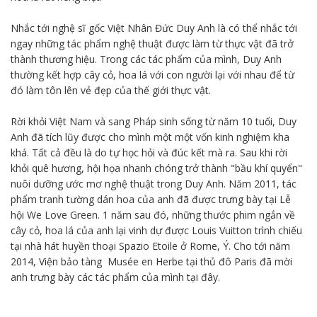
Nhắc tới nghệ sĩ gốc Việt Nhân Đức Duy Anh là có thể nhắc tới
ngay những tác phẩm nghệ thuật được làm từ thực vật đã trở
thành thương hiệu. Trong các tác phẩm của mình, Duy Anh
thường kết hợp cây cỏ, hoa lá với con người lại với nhau để từ
đó làm tôn lên vẻ đẹp của thế giới thực vật.
Rời khỏi Việt Nam và sang Pháp sinh sống từ năm 10 tuổi, Duy
Anh đã tích lũy được cho mình một một vốn kinh nghiệm kha
khá. Tất cả đều là do tự học hỏi và đúc kết mà ra. Sau khi rời
khỏi quê hương, hội họa nhanh chóng trở thành "bầu khí quyển"
nuôi dưỡng ước mơ nghệ thuật trong Duy Anh. Năm 2011, tác
phẩm tranh tường dán hoa của anh đã được trưng bày tại Lễ
hội We Love Green. 1 năm sau đó, những thước phim ngắn về
cây cỏ, hoa lá của anh lại vinh dự được Louis Vuitton trình chiếu
tại nhà hát huyền thoại Spazio Etoile ở Rome, Ý. Cho tới năm
2014, Viện bảo tàng Musée en Herbe tại thủ đô Paris đã mời
anh trưng bày các tác phẩm của mình tại đây.