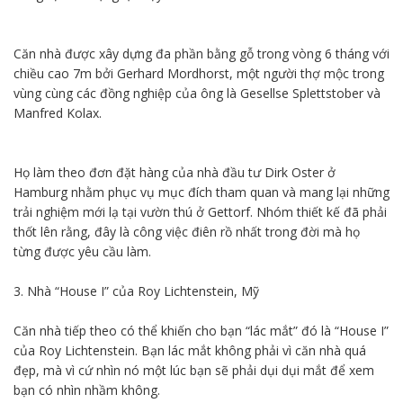
Căn nhà được xây dựng đa phần bằng gỗ trong vòng 6 tháng với
chiều cao 7m bởi Gerhard Mordhorst, một người thợ mộc trong
vùng cùng các đồng nghiệp của ông là Gesellse Splettstober và
Manfred Kolax.
Họ làm theo đơn đặt hàng của nhà đầu tư Dirk Oster ở
Hamburg nhằm phục vụ mục đích tham quan và mang lại những
trải nghiệm mới lạ tại vườn thú ở Gettorf. Nhóm thiết kế đã phải
thốt lên rằng, đây là công việc điên rồ nhất trong đời mà họ
từng được yêu cầu làm.
3. Nhà “House I” của Roy Lichtenstein, Mỹ
Căn nhà tiếp theo có thể khiến cho bạn “lác mắt” đó là “House I”
của Roy Lichtenstein. Bạn lác mắt không phải vì căn nhà quá
đẹp, mà vì cứ nhìn nó một lúc bạn sẽ phải dụi dụi mắt để xem
bạn có nhìn nhầm không.