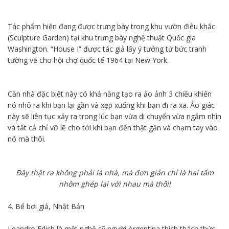
Tác phẩm hiện đang được trưng bày trong khu vườn điêu khắc
(Sculpture Garden) tại khu trưng bày nghệ thuật Quốc gia
Washington. “House I” được tác giả lấy ý tưởng từ bức tranh
tường vẽ cho hội chợ quốc tế 1964 tại New York.
Căn nhà đặc biệt này có khả năng tạo ra ảo ảnh 3 chiều khiến
nó nhô ra khi bạn lại gần và xẹp xuống khi bạn đi ra xa. Ảo giác
này sẽ liên tục xảy ra trong lúc bạn vừa di chuyển vừa ngắm nhìn
và tất cả chỉ vỡ lẽ cho tới khi bạn đến thật gần và chạm tay vào
nó mà thôi.
Đây thật ra không phải là nhà, mà đơn giản chỉ là hai tấm
nhôm ghép lại với nhau mà thôi!
4. Bể bơi giả, Nhật Bản
Leandro Erlich là một nghệ sỹ người Argentina thích thách thức