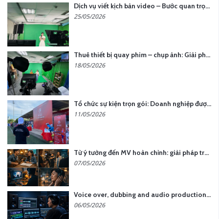
Dịch vụ viết kịch bản video – Bước quan trọng quyết định thành công nội dung
25/05/2026
Thuê thiết bị quay phim – chụp ảnh: Giải pháp tối ưu chi phí cho doanh nghiệp
18/05/2026
Tổ chức sự kiện trọn gói: Doanh nghiệp được gì khi chọn đơn vị chuyên nghiệp?
11/05/2026
Từ ý tưởng đến MV hoàn chỉnh: giải pháp trọn gói tại YCN Media
07/05/2026
Voice over, dubbing and audio production services in Vietnam for global content
06/05/2026