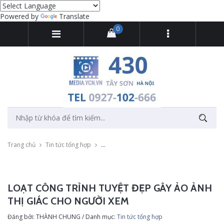
Powered by
Translate
0
Trang chủ
Tin tức tổng hợp
Loạt công trình tuyệt đẹp gây ảo ảnh thị gi
LOẠT CÔNG TRÌNH TUYỆT ĐẸP GÂY ẢO ẢNH
THỊ GIÁC CHO NGƯỜI XEM
Đăng bởi: THÀNH CHUNG / Danh mục:
Tin tức tổng hợp