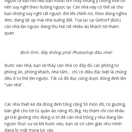
Người ta vẫn nói nếu bạn muốn tìm thấy những ý tưởng mới thì
nên suy nghĩ theo hướng ngược lại. Căn nhà này có thể sẽ cho
bạn những suy nghĩ rất ngược đời khi chính nó, theo đúng nghĩa
đen, đang lật úp mái nhà xuống đất. Tọa lạc tại Gettorf (Đức)
căn nhà lộn ngược đang thu hút rất nhiều du khách tới tham
quan.
Bình tĩnh, đây không phải Photoshop đâu nhé!
Bước vào nhà, bạn sẽ thấy căn nhà có đầy đủ các phòng từ
phòng ăn, phòng khách, nhà tắm… chỉ có điều đặc biệt là chúng
đều ở tư thế lộn ngược. Tất cả đồ đạc cũng được đóng đinh lên
“sàn nhà”.
Các nhà thiết kế đã đóng đinh tổng cộng 50 món đồ, từ giường,
bàn ghế cho tới tủ quần áo nặng 45,3kg. Họ thậm chí còn khâu
ga trải giường cho đúng vị trí để căn nhà trông y như đang lộn
ngược thực sự và khi bước vào, bạn sẽ có cảm giác như mình
đang bị mất trọng lực vậy.