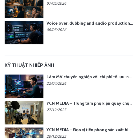
07/05/2026
Voice over, dubbing and audio production services in Vietnam for global content
06/05/2026
KỸ THUẬT NHIẾP ẢNH
Làm MV chuyên nghiệp với chi phí tối ưu: nên chọn quay thực tế hay video AI?
22/04/2026
YCN MEDIA – Trung tâm phụ kiện quay chụp tại Hà Nội
27/12/2025
YCN MEDIA – Đơn vị tiên phong sản xuất hình ảnh & âm thanh bằng AI tại Hà Nội
20/12/2025