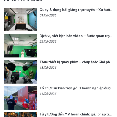
Quay & dựng bài giảng trực tuyến – Xu hướng đào tạo thời đại số
01/06/2026
Dịch vụ viết kịch bản video – Bước quan trọng quyết định thành công nội dung
25/05/2026
Thuê thiết bị quay phim – chụp ảnh: Giải pháp tối ưu chi phí cho doanh nghiệp
18/05/2026
Tổ chức sự kiện trọn gói: Doanh nghiệp được gì khi chọn đơn vị chuyên nghiệp?
11/05/2026
Từ ý tưởng đến MV hoàn chỉnh: giải pháp trọn gói tại YCN Media