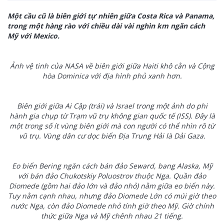
Một cầu cũ là biên giới tự nhiên giữa Costa Rica và Panama,
trong một hàng rào với chiều dài vài nghìn km ngăn cách
Mỹ với Mexico.
Ảnh vệ tinh của NASA về biên giới giữa Haiti khô cằn và Cộng
hòa Dominica với địa hình phủ xanh hơn.
Biên giới giữa Ai Cập (trái) và Israel trong một ảnh do phi
hành gia chụp từ Trạm vũ trụ không gian quốc tế (ISS). Đây là
một trong số ít vùng biên giới mà con người có thể nhìn rõ từ
vũ trụ. Vùng dân cư dọc biển Địa Trung Hải là Dải Gaza.
Eo biển Bering ngăn cách bán đảo Seward, bang Alaska, Mỹ
với bán đảo Chukotskiy Poluostrov thuộc Nga. Quần đảo
Diomede (gồm hai đảo lớn và đảo nhỏ) nằm giữa eo biển này.
Tuy nằm cạnh nhau, nhưng đảo Diomede Lớn có múi giờ theo
nước Nga, còn đảo Diomede nhỏ tính giờ theo Mỹ. Giờ chính
thức giữa Nga và Mỹ chênh nhau 21 tiếng.