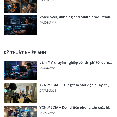
07/05/2026
Voice over, dubbing and audio production services in Vietnam for global content
06/05/2026
KỸ THUẬT NHIẾP ẢNH
Làm MV chuyên nghiệp với chi phí tối ưu: nên chọn quay thực tế hay video AI?
22/04/2026
YCN MEDIA – Trung tâm phụ kiện quay chụp tại Hà Nội
27/12/2025
YCN MEDIA – Đơn vị tiên phong sản xuất hình ảnh & âm thanh bằng AI tại Hà Nội
20/12/2025