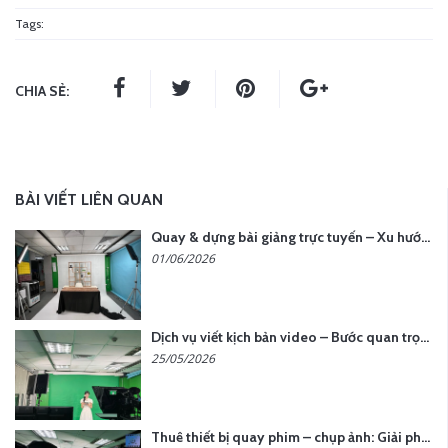
Tags:
CHIA SẺ:
BÀI VIẾT LIÊN QUAN
Quay & dựng bài giảng trực tuyến – Xu hướng đào tạo thời đại số
01/06/2026
Dịch vụ viết kịch bản video – Bước quan trọng quyết định thành công nội dung
25/05/2026
Thuê thiết bị quay phim – chụp ảnh: Giải pháp tối ưu chi phí cho doanh nghiệp