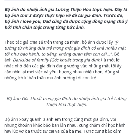
Bộ ảnh do nhiếp ảnh gia Lương Thiện Hòa thực hiện. Đây là
bộ ảnh thứ 3 được thực hiện về đề tài gia đình. Trước đó,
bộ ảnh I love you, Dad cũng đã được cộng đồng mạng chú ý
bởi tính chân thật trong từng bức ảnh.
Theo tác giả chia sẻ trên trang cá nhân, bộ ảnh được lấy
"ý
tưởng từ những đứa trẻ trong một gia đình có khá nhiều mặt
tối như bạo hành, to tiếng, không quan tâm con cái…".
Bộ
ảnh
Darkside of family (Góc khuất trong gia đình)
là một lời
nhắc nhở đến các gia đình đang vướng vào những mặt tối ấy
cần nhìn lại mọi việc và yêu thương nhau nhiều hơn, đừng vì
những ích kỉ bản thân mà ảnh hưởng tới con trẻ.
Bộ ảnh Góc khuất trong gia đình do nhiếp ảnh gia trẻ Lương
Thiện Hòa thực hiện.
Bộ ảnh xoay quanh 3 anh em trong cùng một gia đình, với
những khoảnh khắc bảo ban lẫn nhau, cùng chăm chỉ học hành
hay lúc vỡ òa trước sự cãi vã của ba mẹ. Từng cung bậc cảm