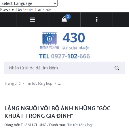
Powered by
Translate
0
Trang chủ
Tin tức tổng hợp
Lặng người với bộ ảnh những "Góc khuất tro
LẶNG NGƯỜI VỚI BỘ ẢNH NHỮNG "GÓC
KHUẤT TRONG GIA ĐÌNH"
Đăng bởi: THÀNH CHUNG / Danh mục:
Tin tức tổng hợp