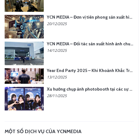
YCN MEDIA – Đơn vị tiên phong sản xuất hình ảnh & âm thanh bằng AI tại Hà Nội
20/12/2025
YCN MEDIA – Đối tác sản xuất hình ảnh chuyên nghiệp cho doanh nghiệp tại Hà Nội
14/12/2025
Year End Party 2025 – Khi Khoảnh Khắc Trở Thành Dấu Ấn | Gói Ưu Đãi Tháng 12 Từ YCN Media
13/12/2025
Xu hướng chụp ảnh photobooth tại các sự kiện hiện nay
28/11/2025
MỘT SỐ DỊCH VỤ CỦA YCNMEDIA