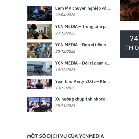
Làm MV chuyên nghiệp với chi phí tối ưu: nên chọn quay thực tế hay video AI?
22/04/2026
YCN MEDIA – Trung tâm phụ kiện quay chụp tại Hà Nội
27/12/2025
24
YCN MEDIA – Đơn vị tiên phong sản xuất hình ảnh & âm thanh bằng AI tại Hà Nội
TH 0
20/12/2025
YCN MEDIA – Đối tác sản xuất hình ảnh chuyên nghiệp cho doanh nghiệp tại Hà Nội
14/12/2025
Year End Party 2025 – Khi Khoảnh Khắc Trở Thành Dấu Ấn | Gói Ưu Đãi Tháng 12 Từ YCN Media
13/12/2025
Xu hướng chụp ảnh photobooth tại các sự kiện hiện nay
28/11/2025
MỘT SỐ DỊCH VỤ CỦA YCNMEDIA