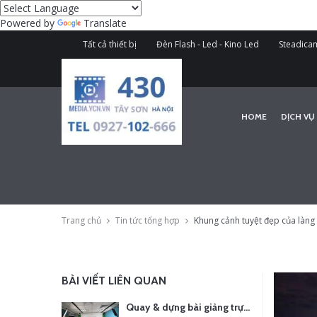
Powered by
Translate
Tất cả thiết bị
Đèn Flash - Led - Kino Led
Steadicam
HOME
DỊCH VỤ
Trang chủ
Tin tức tổng hợp
Khung cảnh tuyệt đẹp của làng
BÀI VIẾT LIÊN QUAN
Quay & dựng bài giảng trực tuyến – Xu hướng đào tạo thời đại số