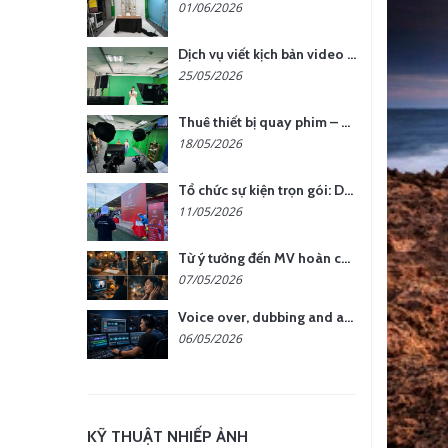
01/06/2026
Dịch vụ viết kịch bản video – Bước quan trọng quyết định thành công nội dung
25/05/2026
Thuê thiết bị quay phim – chụp ảnh: Giải pháp tối ưu chi phí cho doanh nghiệp
18/05/2026
Tổ chức sự kiện trọn gói: Doanh nghiệp được gì khi chọn đơn vị chuyên nghiệp?
11/05/2026
Từ ý tưởng đến MV hoàn chỉnh: giải pháp trọn gói tại YCN Media
07/05/2026
Voice over, dubbing and audio production services in Vietnam for global content
06/05/2026
KỸ THUẬT NHIẾP ẢNH