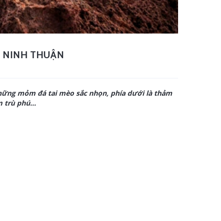
I NINH THUẬN
những mỏm đá tai mèo sắc nhọn, phía dưới là thảm
 trù phú...