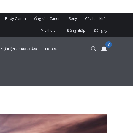
Body Canon
Ống kính Canon
Sony
Các loại khác
Mic thu âm
Đăng nhập
Đăng ký
 SỰ KIỆN - SẢN PHẨM
THU ÂM