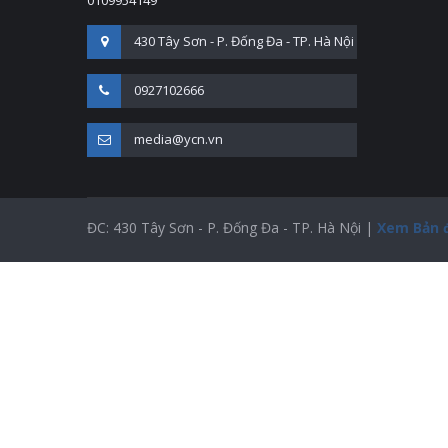
0109954149
430 Tây Sơn - P. Đống Đa - TP. Hà Nội
0927102666
media@ycn.vn
ĐC: 430 Tây Sơn - P. Đống Đa - TP. Hà Nội |
Xem Bản 