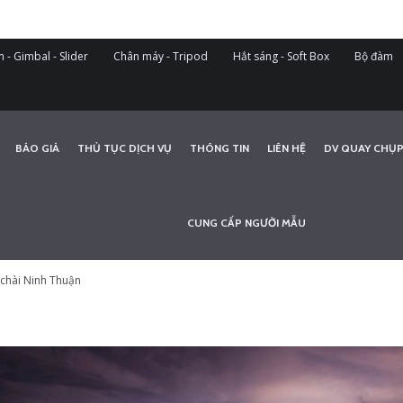
 - Gimbal - Slider
Chân máy - Tripod
Hắt sáng - Soft Box
Bộ đàm
BÁO GIÁ
THỦ TỤC DỊCH VỤ
THÔNG TIN
LIÊN HỆ
DV QUAY CHỤP
CUNG CẤP NGƯỜI MẪU
 chài Ninh Thuận