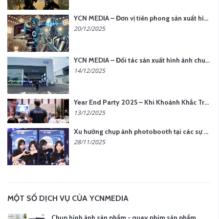
YCN MEDIA – Đơn vị tiên phong sản xuất hình ảnh & âm thanh bằng AI tại Hà Nội
20/12/2025
YCN MEDIA – Đối tác sản xuất hình ảnh chuyên nghiệp cho doanh nghiệp tại Hà Nội
14/12/2025
Year End Party 2025 – Khi Khoảnh Khắc Trở Thành Dấu Ấn | Gói Ưu Đãi Tháng 12 Từ YCN Media
13/12/2025
Xu hướng chụp ảnh photobooth tại các sự kiện hiện nay
28/11/2025
MỘT SỐ DỊCH VỤ CỦA YCNMEDIA
Chụp hình ảnh sản phẩm - quay phim sản phẩm