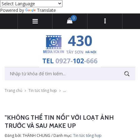
Powered by
Translate
0
Trang chủ
Tin tức tổng hợp
"Không thể tin nổi" với loạt ảnh trước và sa
"KHÔNG THỂ TIN NỔI" VỚI LOẠT ẢNH
TRƯỚC VÀ SAU MAKE UP
Đăng bởi: THÀNH CHUNG / Danh mục:
Tin tức tổng hợp