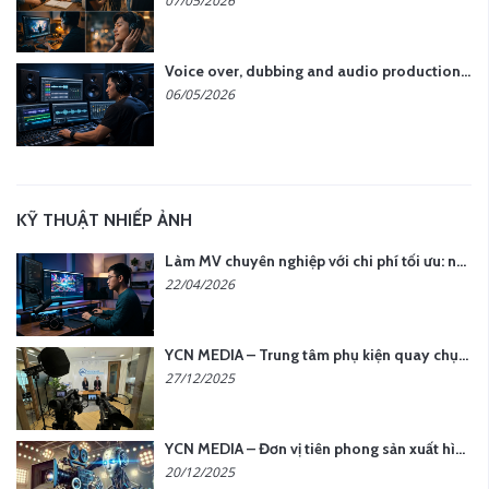
07/05/2026
Voice over, dubbing and audio production services in Vietnam for global content
06/05/2026
KỸ THUẬT NHIẾP ẢNH
Làm MV chuyên nghiệp với chi phí tối ưu: nên chọn quay thực tế hay video AI?
22/04/2026
YCN MEDIA – Trung tâm phụ kiện quay chụp tại Hà Nội
27/12/2025
YCN MEDIA – Đơn vị tiên phong sản xuất hình ảnh & âm thanh bằng AI tại Hà Nội
20/12/2025