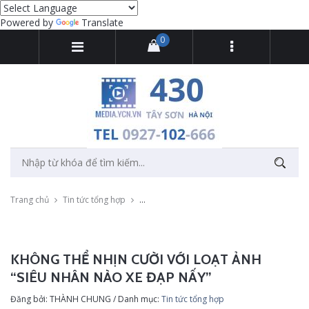
Powered by
Translate
0
Trang chủ
Tin tức tổng hợp
Không thể nhịn cười với loạt ảnh “siêu nhân
KHÔNG THỂ NHỊN CƯỜI VỚI LOẠT ẢNH
“SIÊU NHÂN NÀO XE ĐẠP NẤY”
Đăng bởi: THÀNH CHUNG / Danh mục:
Tin tức tổng hợp