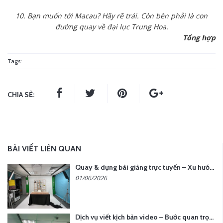
10. Bạn muốn tới Macau? Hãy rẽ trái. Còn bên phải là con
đường quay về đại lục Trung Hoa.
Tổng hợp
Tags:
CHIA SẺ:
BÀI VIẾT LIÊN QUAN
Quay & dựng bài giảng trực tuyến – Xu hướng đào tạo thời đại số
01/06/2026
Dịch vụ viết kịch bản video – Bước quan trọng quyết định thành công nội dung