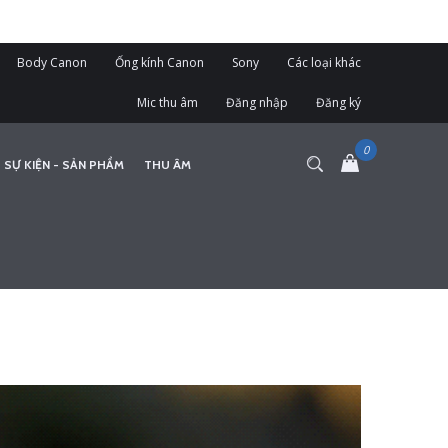
Body Canon
Ống kính Canon
Sony
Các loại khác
Mic thu âm
Đăng nhập
Đăng ký
 SỰ KIỆN - SẢN PHẨM
THU ÂM