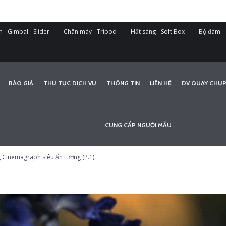
 - Gimbal - Slider
Chân máy - Tripod
Hắt sáng - Soft Box
Bộ đàm
BÁO GIÁ
THỦ TỤC DỊCH VỤ
THÔNG TIN
LIÊN HỆ
DV QUAY CHỤP
CUNG CẤP NGƯỜI MẪU
 Cinemagraph siêu ấn tượng (P.1)