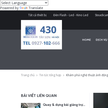
Powered by
Translate
Tất cả thiết bị
Đèn Flash - Led - Kino Led
Steadicam
HOME
DỊCH VỤ
Trang chủ
Tin tức tổng hợp
Khám phá nghệ thuật ảnh động
BÀI VIẾT LIÊN QUAN
Quay & dựng bài giảng trực tuyến – Xu hướng đào tạo thời đại số