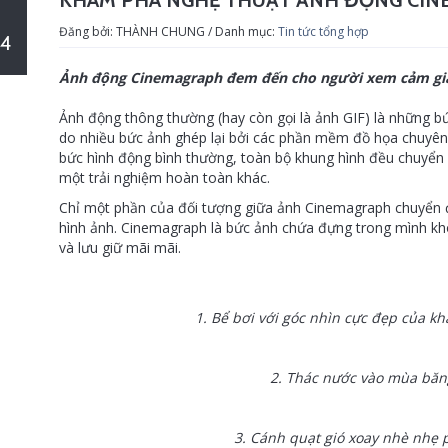
KHÁM PHÁ NGHỆ THUẬT ẢNH ĐỘNG CINEM
Đăng bởi: THÀNH CHUNG / Danh mục:
Tin tức tổng hợp
4
Ảnh động Cinemagraph đem đến cho người xem cảm giá
Ảnh động thông thường (hay còn gọi là ảnh GIF) là những b
do nhiều bức ảnh ghép lại bởi các phần mềm đồ họa chuyên 
bức hình động bình thường, toàn bộ khung hình đều chuyển 
một trải nghiệm hoàn toàn khác.
Chỉ một phần của đối tượng giữa ảnh Cinemagraph chuyển độ
hình ảnh. Cinemagraph là bức ảnh chứa đựng trong mình kh
và lưu giữ mãi mãi.
1. Bể bơi với góc nhìn cực đẹp của khá
2. Thác nước vào mùa băng
3. Cánh quạt gió xoay nhè nhẹ p