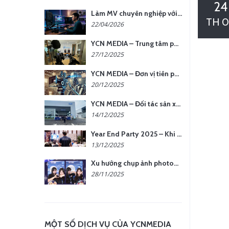
24
Làm MV chuyên nghiệp với chi phí tối ưu: nên chọn quay thực tế hay video AI?
TH 0
22/04/2026
YCN MEDIA – Trung tâm phụ kiện quay chụp tại Hà Nội
27/12/2025
YCN MEDIA – Đơn vị tiên phong sản xuất hình ảnh & âm thanh bằng AI tại Hà Nội
20/12/2025
YCN MEDIA – Đối tác sản xuất hình ảnh chuyên nghiệp cho doanh nghiệp tại Hà Nội
14/12/2025
Year End Party 2025 – Khi Khoảnh Khắc Trở Thành Dấu Ấn | Gói Ưu Đãi Tháng 12 Từ YCN Media
13/12/2025
Xu hướng chụp ảnh photobooth tại các sự kiện hiện nay
28/11/2025
MỘT SỐ DỊCH VỤ CỦA YCNMEDIA