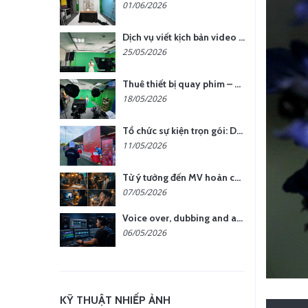
01/06/2026
Dịch vụ viết kịch bản video – Bước quan trọng quyết định thành công nội dung
25/05/2026
Thuê thiết bị quay phim – chụp ảnh: Giải pháp tối ưu chi phí cho doanh nghiệp
18/05/2026
Tổ chức sự kiện trọn gói: Doanh nghiệp được gì khi chọn đơn vị chuyên nghiệp?
11/05/2026
Từ ý tưởng đến MV hoàn chỉnh: giải pháp trọn gói tại YCN Media
07/05/2026
Voice over, dubbing and audio production services in Vietnam for global content
06/05/2026
KỸ THUẬT NHIẾP ẢNH