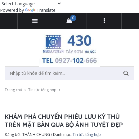
Powered by
Translate
0
Trang chủ
Tin tức tổng hợp
Khám phá chuyến phiêu lưu kỳ thú trên mặt
KHÁM PHÁ CHUYẾN PHIÊU LƯU KỲ THÚ
TRÊN MẶT BÀN QUA BỘ ẢNH TUYỆT ĐẸP
Đăng bởi: THÀNH CHUNG / Danh mục:
Tin tức tổng hợp