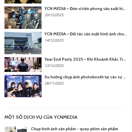
YCN MEDIA – Đơn vị tiên phong sản xuất hình ảnh & âm thanh bằng AI tại Hà Nội
20/12/2025
YCN MEDIA – Đối tác sản xuất hình ảnh chuyên nghiệp cho doanh nghiệp tại Hà Nội
14/12/2025
Year End Party 2025 – Khi Khoảnh Khắc Trở Thành Dấu Ấn | Gói Ưu Đãi Tháng 12 Từ YCN Media
13/12/2025
Xu hướng chụp ảnh photobooth tại các sự kiện hiện nay
28/11/2025
MỘT SỐ DỊCH VỤ CỦA YCNMEDIA
Chụp hình ảnh sản phẩm - quay phim sản phẩm