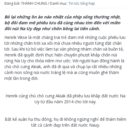
Đăng bởi: THÀNH CHUNG / Danh mục:
Tin tức tổng hợp
Bỏ lại những ồn ào náo nhiệt của nhịp sống thường nhật,
bộ đôi đam mê phiêu lưu đã cùng nhau tìm đến với miền
đồi núi Na Uy đẹp như chốn bồng lai tiên cảnh.
Henrik Vikse là một chàng trai trẻ đam mê những cuộc phiêu lưu
tới những chân trời xa xôi mà chưa nhiều người từng đặt chân
tới. Sau khi từ bỏ việc làm tại văn phòng nhàm chán và buồn tẻ,
Henrik đã quyết định thực hiện chuyến phượt khắp chốn núi
rừng Na Uy cho thỏa niềm mơ ước. Với người bạn đồng hành là
chú chó cưng Akiak, anh đã đi qua và chụp lại rất nhiều những
cảnh non sông núi nước tráng lệ mà ai cũng muốn ghé thăm
một lần trong đời.
Henrik cùng chú chó cưng Akiak đã phiêu lưu khắp đất nước Na
Uy từ đầu năm 2014 cho tới nay.
Bất kể xuân hạ thu đông, họ đi không ngừng nghỉ để thám hiểm
tất cả cảnh đẹp trên đất nước Nauy.