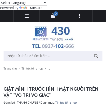
Powered by
Translate
0
Trang chủ
Tin tức tổng hợp
Giật mình trước hình mặt người trên vật "vô t
GIẬT MÌNH TRƯỚC HÌNH MẶT NGƯỜI TRÊN
VẬT "VÔ TRI VÔ GIÁC"
Đăng bởi: THÀNH CHUNG / Danh mục:
Tin tức tổng hợp