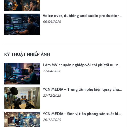
Voice over, dubbing and audio production services in Vietnam for global content
06/05/2026
KỸ THUẬT NHIẾP ẢNH
Làm MV chuyên nghiệp với chi phí tối ưu: nên chọn quay thực tế hay video AI?
22/04/2026
YCN MEDIA – Trung tâm phụ kiện quay chụp tại Hà Nội
27/12/2025
YCN MEDIA – Đơn vị tiên phong sản xuất hình ảnh & âm thanh bằng AI tại Hà Nội
20/12/2025