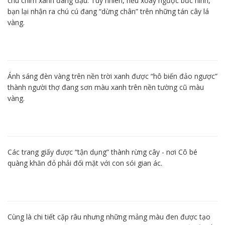
chú chim xanh đang đậu. Tuy nhiên, nếu xoay ngược bức hình,
bạn lại nhận ra chú cú đang “dừng chân” trên những tán cây lá
vàng.
Ánh sáng đèn vàng trên nền trời xanh được “hô biến đảo ngược”
thành người thợ đang sơn màu xanh trên nền tường cũ màu
vàng.
Các trang giấy được “tận dụng” thành rừng cây - nơi Cô bé
quàng khăn đỏ phải đối mặt với con sói gian ác.
Cùng là chi tiết cặp râu nhưng những mảng màu đen được tạo