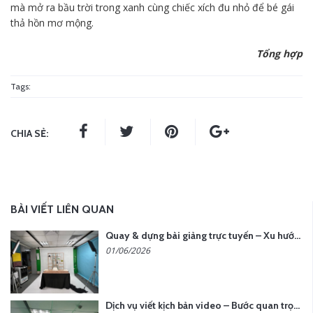
mà mở ra bầu trời trong xanh cùng chiếc xích đu nhỏ để bé gái
thả hồn mơ mộng.
Tổng hợp
Tags:
CHIA SẺ:
BÀI VIẾT LIÊN QUAN
Quay & dựng bài giảng trực tuyến – Xu hướng đào tạo thời đại số
01/06/2026
Dịch vụ viết kịch bản video – Bước quan trọng quyết định thành công nội dung