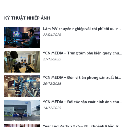
KỸ THUẬT NHIẾP ẢNH
Làm MV chuyên nghiệp với chi phí tối ưu: nên chọn quay thực tế hay video AI?
22/04/2026
YCN MEDIA – Trung tâm phụ kiện quay chụp tại Hà Nội
27/12/2025
YCN MEDIA – Đơn vị tiên phong sản xuất hình ảnh & âm thanh bằng AI tại Hà Nội
20/12/2025
YCN MEDIA – Đối tác sản xuất hình ảnh chuyên nghiệp cho doanh nghiệp tại Hà Nội
14/12/2025
Year End Party 2025 – Khi Khoảnh Khắc Trở Thành Dấu Ấn | Gói Ưu Đãi Tháng 12 Từ YCN Media