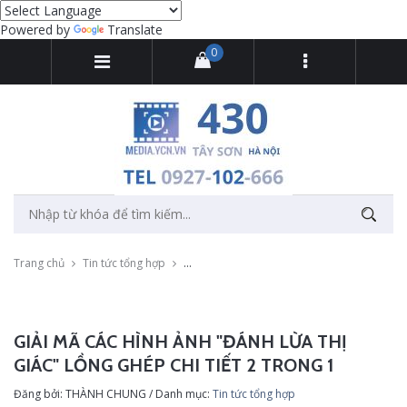
Powered by
Translate
0
Trang chủ
Tin tức tổng hợp
Giải mã các hình ảnh "đánh lừa thị giác" lồng
GIẢI MÃ CÁC HÌNH ẢNH "ĐÁNH LỪA THỊ
GIÁC" LỒNG GHÉP CHI TIẾT 2 TRONG 1
Đăng bởi: THÀNH CHUNG / Danh mục:
Tin tức tổng hợp